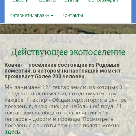
Новости
Проекты
Статьи
Фотогалерея
to
content
Интернет-магазин
Контакты
Действующее экопоселение
Ковчег – поселение состоящие из Родовых
поместий, в котором на настоящий момент
проживает более 200 человек.
Мы занимаем 121 гектар земли, из которых 81
отведены под поместья, по одному гектару
каждое, 7 гектар – Общая территория в центре
поселения, включающая небольшой пруд, 21
гектар земель общего пользования и 15
гектаров – дороги и проезды. Посмотреть
поселение с высоты птичьего полета можно
здесь
.