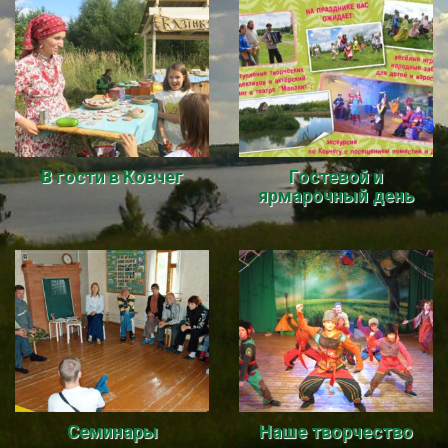
В гости в Ковчег
Гостевой и
ярмарочный день
Семинары
Наше творчество