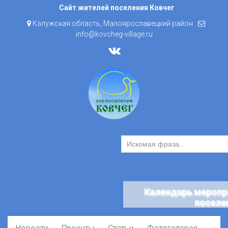
Skip
Сайт жителей поселения Ковчег
to
Калужская область, Малоярославецкий район
content
info@kovcheg-village.ru
Календарь меропр
поселе
Skip