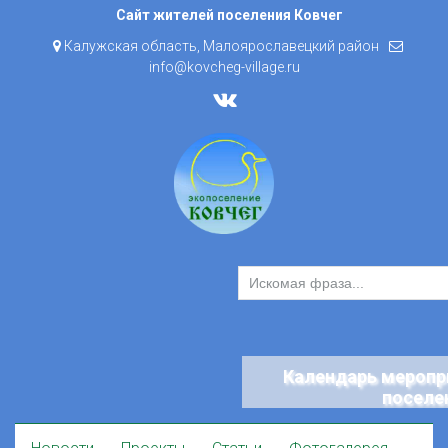
Skip
Сайт жителей поселения Ковчег
to
Калужская область, Малоярославецкий район
content
info@kovcheg-village.ru
Календарь меропр
поселе
Skip