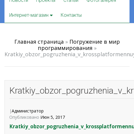
Новости
Проекты
Статьи
Фотогалерея
to
content
Интернет-магазин
Контакты
Главная страница
»
Погружение в мир
программирования
»
Kratkiy_obzor_pogruzhenia_v_krossplatformennu
Kratkiy_obzor_pogruzhenia_v_k
|
Администратор
Опубликовано
Июн 5, 2017
Kratkiy_obzor_pogruzhenia_v_krossplatformenn