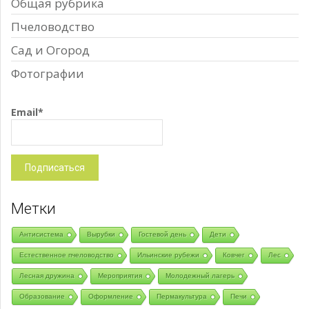
Общая рубрика
Пчеловодство
Сад и Огород
Фотографии
Email*
Метки
Антисистема
Вырубки
Гостевой день
Дети
Естественное пчеловодство
Ильинские рубежи
Ковчег
Лес
Лесная дружина
Мероприятия
Молодежный лагерь
Образование
Оформление
Пермакультура
Печи