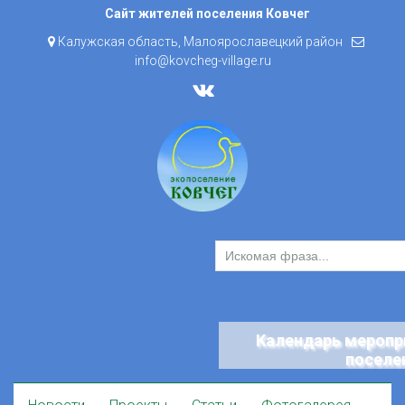
Skip
Сайт жителей поселения Ковчег
to
Калужская область, Малоярославецкий район
content
info@kovcheg-village.ru
Календарь меропр
поселе
Skip