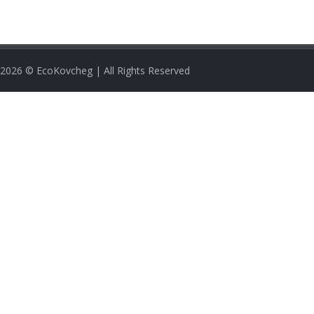
2026
© EcoKovcheg | All Rights Reserved