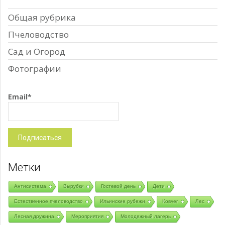
Общая рубрика
Пчеловодство
Сад и Огород
Фотографии
Email*
Метки
Антисистема
Вырубки
Гостевой день
Дети
Естественное пчеловодство
Ильинские рубежи
Ковчег
Лес
Лесная дружина
Мероприятия
Молодежный лагерь