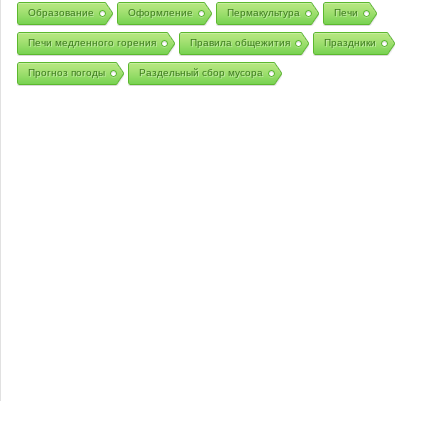
Образование
Оформление
Пермакультура
Печи
Печи медленного горения
Правила общежития
Праздники
Прогноз погоды
Раздельный сбор мусора