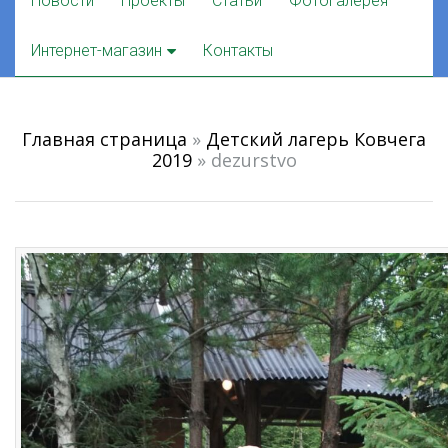
Новости
Проекты
Статьи
Фотогалерея
to
content
Интернет-магазин
Контакты
Главная страница
»
Детский лагерь Ковчега
2019
»
dezurstvo