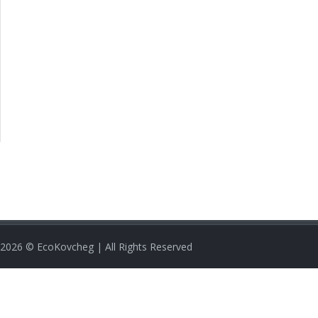
2026
© EcoKovcheg | All Rights Reserved