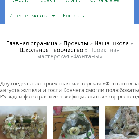
Новости
Проекты
Статьи
Фотогалерея
to
content
Интернет-магазин
Контакты
Главная страница
»
Проекты
»
Наша школа
»
Школьное творчество
»
Проектная
мастерская «Фонтаны»
Двухнедельная проектная мастерская «Фонтаны» з
августа жители и гости Ковчега смогли полюбовать
PS: ждем фотографии от «официальных» корреспонде