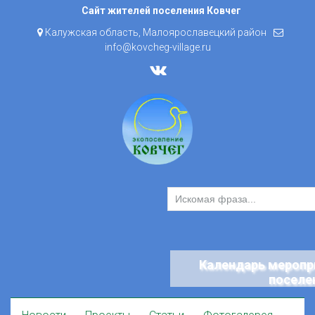
Skip
Сайт жителей поселения Ковчег
to
Калужская область, Малоярославецкий район
content
info@kovcheg-village.ru
Календарь меропр
поселе
Skip