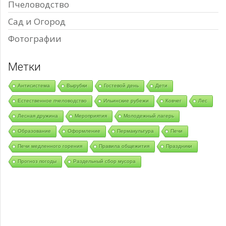
Пчеловодство
Сад и Огород
Фотографии
Метки
Антисистема
Вырубки
Гостевой день
Дети
Естественное пчеловодство
Ильинские рубежи
Ковчег
Лес
Лесная дружина
Мероприятия
Молодежный лагерь
Образование
Оформление
Пермакультура
Печи
Печи медленного горения
Правила общежития
Праздники
Прогноз погоды
Раздельный сбор мусора