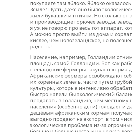
покупаете там яблоко. Яблоко оказалось
Земле? Пусть даже оно было экологичес
жили букашки и птички. Но сколько от 
и производящие горючее заводы, завод
я уж не говорю про весь тот аппарат, ко
А можно просто выйти из дома и сорвать
кислее, чем новозеландское, но полезнее 
радость!
Население, например, Голландии отни
площадь самой Голландии. Вот как раб
голландские фермеры закупают корма дл
Африканские фермеры освобождают себ
их коренных земель, часто путём грубо
культуры, которые интенсивно обраба
быстро навели бы экологический балан
продавать в Голландию, чем местному 
населения (особенно дети) голодает и д
дешёвым африканским кормам получают 
выгодно продают на экспорт, в том чис
экологическая проблема из-за огромных
больше и больше места и их некуда дева