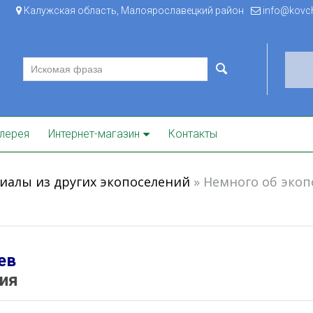
Калужская область, Малоярославецкий район
info@kovche
лерея
Интернет-магазин
Контакты
иалы из других экопоселений
»
Немного об экоп
ев
лия