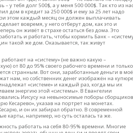
– у тебя долг 500$, а у меня 500 000$. Так кто из на
ил дом в кредит за 250 000$ и ему за 25 лет надо
 При этом каждый месяц он должен выплачивать
сделает вовремя, у него отберут дом, как это и
перь он живёт в страхе остаться без дома. Это
работать и работать, чтобы кормить Банк – «систему
ин такой же дом. Оказывается, так живут
 работают на «систему» (не важно какую –
ю) от 80 до 95% своего рабочего времени и только
жется странным. Вот они, заработанные деньги в мо
ат нам, но собственник денег изображён на купюре
ринадлежат «системе» и каждый раз, когда мы их
ваем энергию этой «системы». В Евангелии
аловались Иисусу на невыносимые поборы сборщико
арю Кесарево», указав на портрет на монетах.
сарю, и он их забирал обратно. В современной
ые карты, например, но суть осталась та же.
ожность работать на себя 80-95% времени. Многие
 использовать обычные деньги и вводят свои