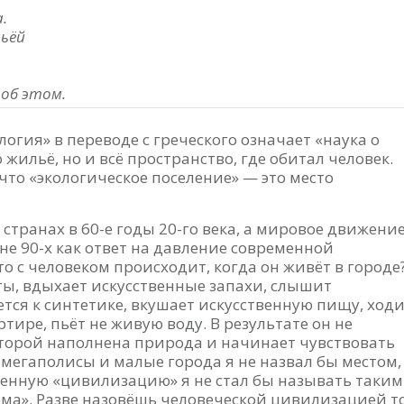
.
мьёй
 об этом.
логия» в переводе с греческого означает «наука о
жильё, но и всё пространство, где обитал человек.
что «экологическое поселение» — это место
странах в 60-е годы 20-го века, а мировое движени
е 90-х как ответ на давление современной
о с человеком происходит, когда он живёт в городе
ты, вдыхает искусственные запахи, слышит
ется к синтетике, вкушает искусственную пищу, ход
ртире, пьёт не живую воду. В результате он не
оторой наполнена природа и начинает чувствовать
мегаполисы и малые города я не назвал бы местом,
енную «цивилизацию» я не стал бы называть таким
тема». Разве назовёшь человеческой цивилизацией то