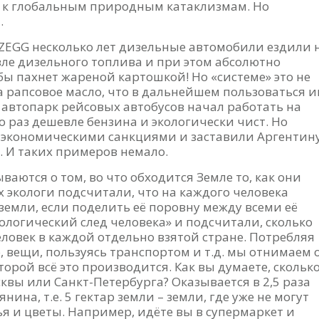
е, к глобальным природным катаклизмам. Но
.
 ZEGG несколько лет дизельные автомобили ездили 
вле дизельного топлива и при этом абсолютно
бы пахнет жареной картошкой! Но «системе» это не
а рапсовое масло, что в дальнейшем пользоваться 
 автопарк рейсовых автобусов начал работать на
ко раз дешевле бензина и экологически чист. Но
экономическими санкциями и заставили Аргентин
. И таких примеров немало.
аются о том, во что обходится Земле то, как они
х экологи подсчитали, что на каждого человека
земли, если поделить её поровну между всеми её
ологический след человека» и подсчитали, сколько
еловек в каждой отдельно взятой стране. Потребляя
 вещи, пользуясь транспортом и т.д. мы отнимаем 
рой всё это производится. Как вы думаете, скольк
вы или Санкт-Петербурга? Оказывается в 2,5 раза
ина, т.е. 5 гектар земли – земли, где уже не могут
ья и цветы. Например, идёте вы в супермаркет и