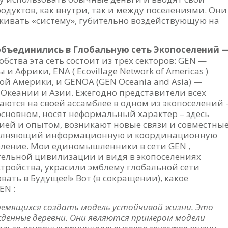
одуктов, как внутри, так и между поселениями. Они
рживать «систему», губительно воздействующую на
 объединились в Глобальную сеть Экопоселений 
бства эта сеть состоит из трёх секторов: GEN —
 Африки, ENA ( Ecovillage Network of Americas )
й Америки, и GENOA (GEN Oceania and Asia) —
 Океании и Азии. Ежегодно представители всех
аются на своей ассамблее в одном из экопоселений 
 основном, носят неформальный характер – здесь
ей и опытом, возникают новые связи и совместны
выполняющий информационную и координационную
еление. Мои единомышленники в сети GEN ,
тельной цивилизации и видя в экопоселениях
тройства, украсили эмблему глобальной сети
ать в Будущее!» Вот (в сокращении), какое
EN :
тремящихся создать модель устойчивой жизни. Это
жденные деревни. Они являются примером модели