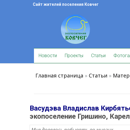
Skip
Сайт жителей поселения Ковчег
to
content
Skip
Новости
Проекты
Статьи
Фотога
to
content
Главная страница
»
Статьи
»
Матер
Васудэва Владислав Кирбять
экопоселение Гришино, Каре
Мне довелось побывать во многих