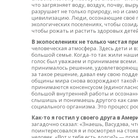
что загрязняет воду, воздух, почву, вы
разрушает не только природу, но и само
цивилизацию. Люди, осознающие своё п
экологических поселениях, чтобы созид
чтобы рожать и растить здоровых детей
В экопоселениях не только чистая пр
человеческая атмосфера. Здесь дети и в
большой семье. Когда-то так жили наши 
голос был уважаем и принимаем всеми.
принималось решение, удовлетворяющее
за такое решение, давал ему свою подд
общины мира снова возрождают такой 
принимаются консенсусом (единогласно)
большой внутренней работы и осознанн
слышишь и понимаешь другого как самог
социального организма. Это процесс рос
Как-то я гостил у своего друга в Амер
загадочно сказал: «Знаешь, Васудэва, чт
поинтересовался я и посмотрел на стоя
человек. «Вот у тебя есть долги?» — про