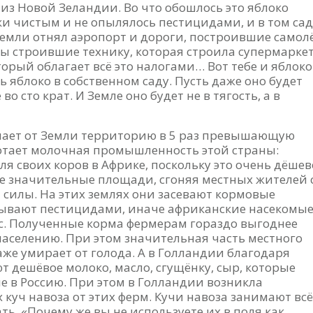
 из Новой Зеландии. Во что обошлось это яблоко
ки чистым и не опылялось пестицидами, и в том сад
земли отнял аэропорт и дороги, построившие самол
ы строившие технику, которая строила супермаркет
торый облагает всё это налогами… Вот тебе и яблоко
 яблоко в собственном саду. Пусть даже оно будет
во сто крат. И Земле оно будет не в тягость, а в
мает от Земли территорию в 5 раз превышающую
отает молочная промышленность этой страны:
я своих коров в Африке, поскольку это очень дёшев
е значительные площади, сгоняя местных жителей 
й силы. На этих землях они засевают кормовые
тывают пестицидами, иначе африканские насекомы
с. Полученные корма фермерам гораздо выгоднее
населению. При этом значительная часть местного
аже умирает от голода. А в Голландии благодаря
дешёвое молоко, масло, сгущёнку, сыр, которые
ле в Россию. При этом в Голландии возникла
 куч навоза от этих ферм. Кучи навоза занимают всё
ть. «Почему же вы не используете их в поля как