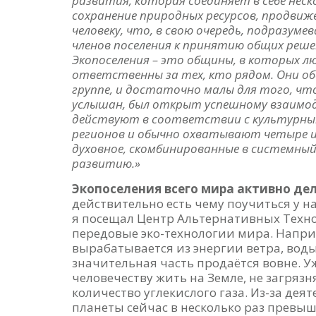
развития, которая соединяет в себе неск
сохранение природных ресурсов, продвиже
человеку, что, в свою очередь, подразум
членов поселения к принятию общих реше
Экопоселения – это общины, в которых 
ответственны за тех, кто рядом. Они о
группе, и достаточно малы для того, чт
услышан, был открыт успешному взаимод
действуют в соответствии с культурным
регионов и обычно охватывают четыре из
духовное, скомбинированные в системны
развитию.»
Экопоселения всего мира активно дел
действительно есть чему поучиться у на
я посещал Центр Альтернативных Техно
передовые эко-технологии мира. Напри
вырабатывается из энергии ветра, воды 
значительная часть продаётся вовне. 
человечеству жить на Земле, не загряз
количество углекислого газа. Из-за дея
планеты сейчас в несколько раз превыша