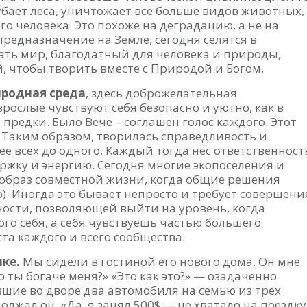
рубает леса, уничтожает всё больше видов животных,
го человека. Это похоже на деградацию, а не на
редназначение на Земле, сегодня селятся в
ать мир, благодатный для человека и природы,
, чтобы творить вместе с Природой и Богом.
иродная среда
, здесь доброжелательная
зрослые чувствуют себя безопасно и уютно, как в
предки. Было Вече – соглашен голос каждого. Этот
 Таким образом, творилась справедливость и
 всех до одного. Каждый тогда нёс ответственност
ержку и энергию. Сегодня многие экопоселения и
образ совместной жизни, когда общие решения
. Иногда это бывает непросто и требует совершени
ости, позволяющей выйти на уровень, когда
о себя, а себя чувствуешь частью большего
та каждого и всего сообщества.
ике.
Мы сидели в гостиной его нового дома. Он мне
о ты богаче меня?» «Это как это?» — озадаченно
вшие во дворе два автомобиля на семью из трёх
должал он. «Да, я занял 500$ — не хватало на поездку