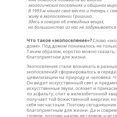
экологических поселениях и общинах мира
В 1993-м нашёл своё место и теперь с се
живу в экопоселении Гришино.
Здесь я говорю об очевидных вещах,
но большинство из нас не задумывается
Что такое «экопоселение»?
Слово «эко
доме». Под домом понималось не только 
Таким образом, коротко можно сказать, 
благоприятное для жизни.
Экопоселения стали возникать в разных 
экопоселений сформировалось в середин
цивилизации на природу и человека. Чт
Он видит искусственный свет и предме
искусственные звуки, осязает и прикаса
по асфальту, спит в железобетонной ква
получает той божественной энергии, к
себя несчастным. Поэтому сегодняшние 
благоприятным для жизни. Да и соврем
словом, поэтому назову её словом «сис