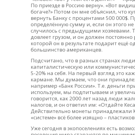
По приезде в Россию верну». «Вот видишь 
богаче?» Потом он мне объяснил, что куп
вернуть Банку с процентами 500 000$.
определённую сумму и, если он этого не 
случилось с предыдущими хозяевами. Те
довлеет грузом, и он должен постоянно 
которой он в результате подарит ещё од
большинство американцев.
Подсчитано, что в разных странах люди
капиталистическую или коммунистическу
5-20% на себя. На первый взгляд это ка
кармане. Мы думаем, что они принадлеж
например «Банк России». Т.е. деньги п
используем, мы подпитываем и увеличи
говорится, как 2000 лет назад люди ж
налогов, и он ответил им: «Отдайте Кес
Действительно монеты принадлежали Ке
«системе» всё более изящно – пластиков
Уже сегодня в экопоселениях есть возм
поселения мира стараются по минимуму