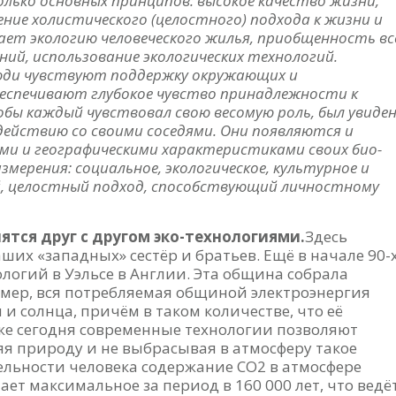
олько основных принципов: высокое качество жизни,
ние холистического (целостного) подхода к жизни и
евает экологию человеческого жилья, приобщенность вс
ний, использование экологических технологий.
люди чувствуют поддержку окружающих и
беспечивают глубокое чувство принадлежности к
обы каждый чувствовал свою весомую роль, был увиден
ействию со своими соседями. Они появляются и
и и географическими характеристиками своих био-
мерения: социальное, экологическое, культурное и
й, целостный подход, способствующий личностному
ятся друг с другом эко-технологиями.
Здесь
ших «западных» сестёр и братьев. Ещё в начале 90-
логий в Уэльсе в Англии. Эта община собрала
мер, вся потребляемая общиной электроэнергия
и солнца, причём в таком количестве, что её
Уже сегодня современные технологии позволяют
няя природу и не выбрасывая в атмосферу такое
тельности человека содержание СО2 в атмосфере
ет максимальное за период в 160 000 лет, что ведё