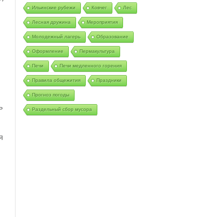
Ильинские рубежи
Ковчег
Лес
Лесная дружина
Мероприятия
Молодежный лагерь
Образование
Оформление
Пермакультура
Печи
Печи медленного горения
Правила общежития
Праздники
Прогноз погоды
ь
Раздельный сбор мусора
я
.