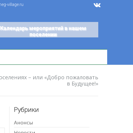
g-village.ru
Календарь мероприятий в нашем
поселении
оселениях – или «Добро пожаловать
в Будущее!»
Рубрики
Анонсы
Новости