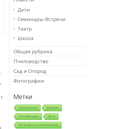
Дети
Семинары-Встречи
Театр
Школа
Общая рубрика
Пчеловодство
Сад и Огород
е
Фотографии
?
Метки
ит
Антисистема
Вырубки
Гостевой день
Дети
Естественное пчеловодство
,