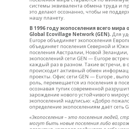
системы эквивалента обмена труда и пр
это делают осознанно, чтобы не подде
нашу планету.
В 1996 году экопоселения всего мира
Global Ecovillage Network (GEN).
Для удо
Europe объединяет экопоселения Европы и
объединяет поселения Северной и Южно
поселения Австралии, Новой Зеландии,
экопоселений сети GEN — Europe встреч
каждый раз в разном. Такие встречи, в
происходит активный обмен информаци
проекты. Офис сети GEN — Europe , 
роль, перемещается из поселения в пос
осознавая тупик современной разруши
зарождение нового устойчивого мироус
экопоселений надписью: «Добро пожалов
определение экопоселениям даёт сеть G
«Экопоселения – это поселения людей, с
могут быть новые поселения либо возро