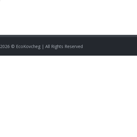
2026
© EcoKovcheg | All Rights Reserved