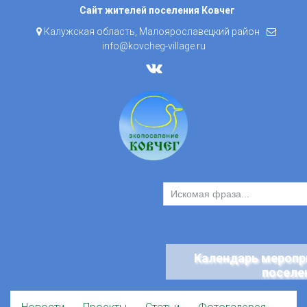
Skip
Сайт жителей поселения Ковчег
to
Калужская область, Малоярославецкий район
content
info@kovcheg-village.ru
Календарь меропр
поселе
Skip