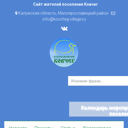
Skip
Сайт жителей поселения Ковчег
to
Калужская область, Малоярославецкий район
content
info@kovcheg-village.ru
Календарь меропр
поселе
Skip