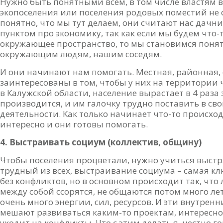
Нужно быть понятными всем, в том числе властям в
экопоселения или поселения родовых поместий не 
понятно, что мы тут делаем, они считают нас дачни
пунктом про экономику, так как если мы будем что-
окружающее пространство, то мы становимся поня
окружающим людям, нашим соседям.
И они начинают нам помогать. Местная, районная
заинтересованы в том, чтобы у них на территории ч
в Калужской области, население вырастает в 4 раза 
производится, и им галочку трудно поставить в св
деятельности. Как только начинает что-то происхо
интересно и они готовы помогать.
4. Выстраивать социум (коллектив, общину)
Чтобы поселения процветали, нужно учиться выстр
трудный из всех, выстраивание социума – самая кл
без конфликтов, но в основном происходит так, чт
между собой ссорятся, не общаются потом много лет.
очень много энергии, сил, ресурсов. И эти внутрен
мешают развиваться каким-то проектам, интересной
уходит на конфликты. Что с этим делать я, честно г