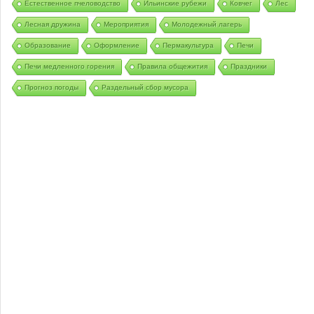
Естественное пчеловодство
Ильинские рубежи
Ковчег
Лес
Лесная дружина
Мероприятия
Молодежный лагерь
Образование
Оформление
Пермакультура
Печи
Печи медленного горения
Правила общежития
Праздники
Прогноз погоды
Раздельный сбор мусора