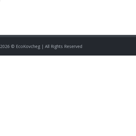
2026
© EcoKovcheg | All Rights Reserved