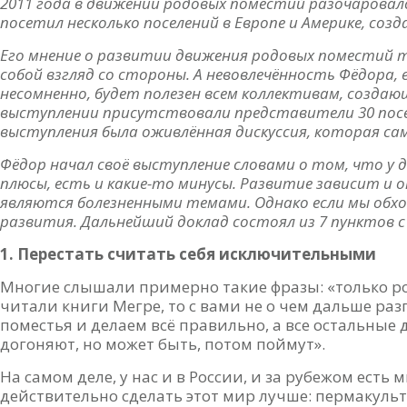
2011 года в движении родовых поместий разочаровался
посетил несколько поселений в Европе и Америке, со
Его мнение о развитии движения родовых поместий т
собой взгляд со стороны. А невовлечённость Фёдора,
несомненно, будет полезен всем коллективам, создаю
выступлении присутствовали представители 30 посел
выступления была оживлённая дискуссия, которая са
Фёдор начал своё выступление словами о том, что у 
плюсы, есть и какие-то минусы. Развитие зависит и о
являются болезненными темами. Однако если мы обх
развития. Дальнейший доклад состоял из 7 пунктов 
1. Перестать считать себя исключительными
Многие слышали примерно такие фразы: «только ро
читали книги Мегре, то с вами не о чем дальше ра
поместья и делаем всё правильно, а все остальные
догоняют, но может быть, потом поймут».
На самом деле, у нас и в России, и за рубежом есть
действительно сделать этот мир лучше: пермакульт