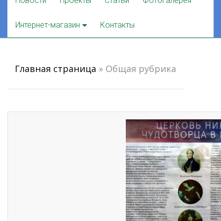
Новости
Проекты
Статьи
Фотогалерея
to
content
Интернет-магазин
Контакты
Главная страница
»
Общая рубрика