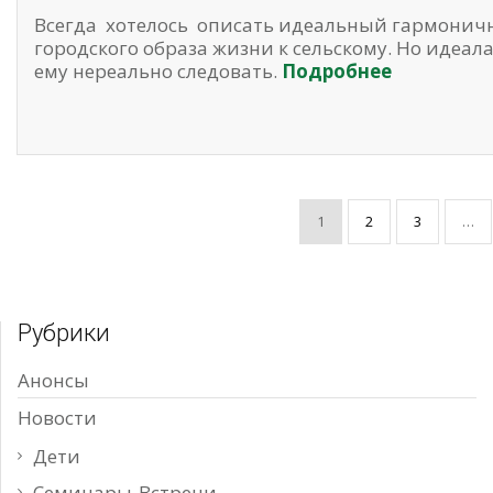
Всегда хотелось описать идеальный гармонич
городского образа жизни к сельскому. Но идеала,
ему нереально следовать.
Подробнее
Пагинация
1
2
3
…
записей
Рубрики
Анонсы
Новости
Дети
Семинары-Встречи