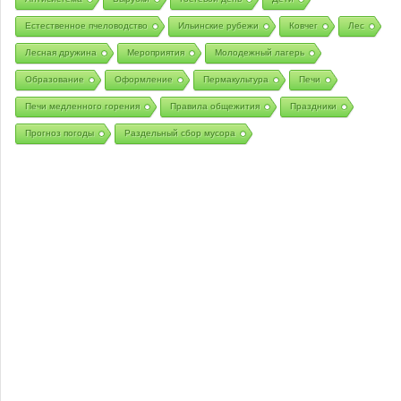
Естественное пчеловодство
Ильинские рубежи
Ковчег
Лес
Лесная дружина
Мероприятия
Молодежный лагерь
Образование
Оформление
Пермакультура
Печи
Печи медленного горения
Правила общежития
Праздники
Прогноз погоды
Раздельный сбор мусора