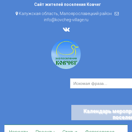
Skip
Сайт жителей поселения Ковчег
to
Калужская область, Малоярославецкий район
content
info@kovcheg-village.ru
Календарь меропр
поселе
Skip