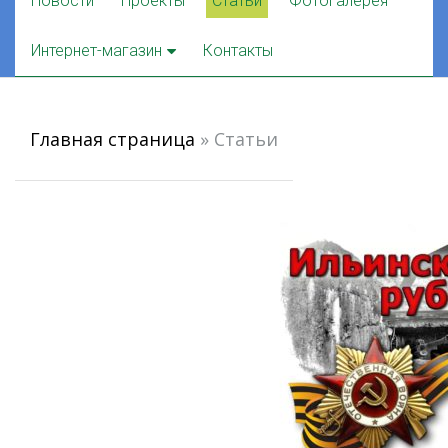
Новости
Проекты
Статьи
Фотогалерея
to
content
Интернет-магазин
Контакты
Главная страница
»
Статьи