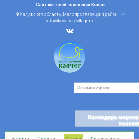
Skip
Сайт жителей поселения Ковчег
to
Калужская область, Малоярославецкий район
content
info@kovcheg-village.ru
Календарь меропр
поселе
Skip