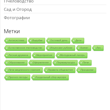
Пчеловодство
Сад и Огород
Фотографии
Метки
Антисистема
Вырубки
Гостевой день
Дети
Естественное пчеловодство
Ильинские рубежи
Ковчег
Лес
Лесная дружина
Мероприятия
Молодежный лагерь
Образование
Оформление
Пермакультура
Печи
Печи медленного горения
Правила общежития
Праздники
Прогноз погоды
Раздельный сбор мусора