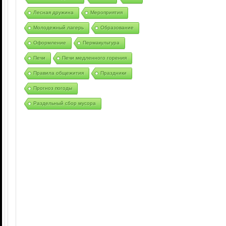
Лесная дружина
Мероприятия
Молодежный лагерь
Образование
Оформление
Пермакультура
Печи
Печи медленного горения
Правила общежития
Праздники
Прогноз погоды
Раздельный сбор мусора