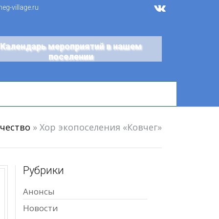
g-village.ru
Календарь мероприятий в нашем
поселении
чество
»
Хор экопоселения «Ковчег»
Рубрики
Анонсы
Новости