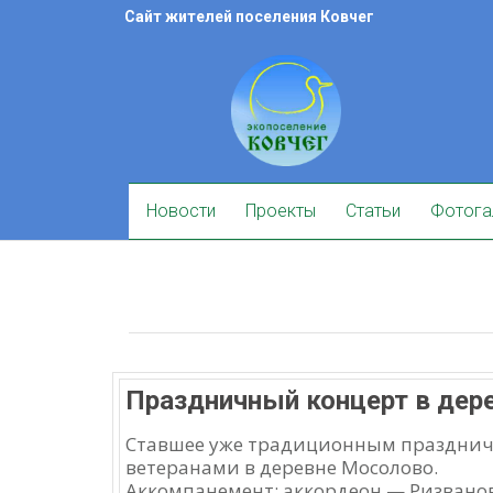
Skip
Сайт жителей поселения Ковчег
to
content
Skip
Новости
Проекты
Статьи
Фотога
to
content
Праздничный концерт в дере
Ставшее уже традиционным праздничн
ветеранами в деревне Мосолово.
Аккомпанемент: аккордеон — Ризвано