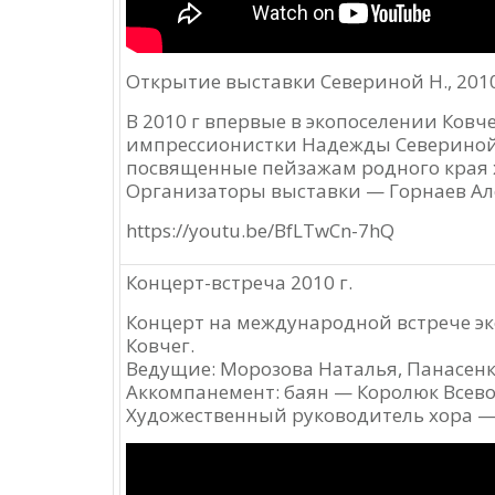
Открытие выставки Севериной Н., 2010
В 2010 г впервые в экопоселении Ков
импрессионистки Надежды Севериной.
посвященные пейзажам родного края х
Организаторы выставки — Горнаев Але
https://youtu.be/BfLTwCn-7hQ
Концерт-встреча 2010 г.
Концерт на международной встрече эк
Ковчег.
Ведущие: Морозова Наталья, Панасенк
Аккомпанемент: баян — Королюк Всево
Художественный руководитель хора — 