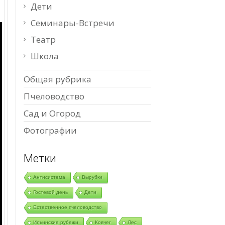
Дети
Семинары-Встречи
Театр
Школа
Общая рубрика
Пчеловодство
Сад и Огород
Фотографии
Метки
Антисистема
Вырубки
Гостевой день
Дети
Естественное пчеловодство
Ильинские рубежи
Ковчег
Лес