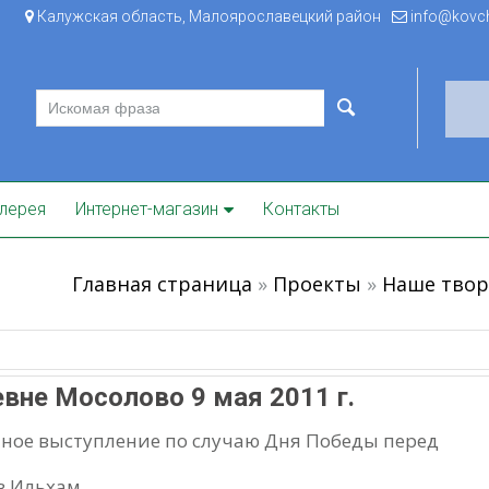
Калужская область, Малоярославецкий район
info@kovche
лерея
Интернет-магазин
Контакты
Главная страница
»
Проекты
»
Наше твор
вне Мосолово 9 мая 2011 г.
ое выступление по случаю Дня Победы перед
в Ильхам