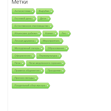
Метки
Антисистема
Вырубки
Гостевой день
Дети
Естественное пчеловодство
Ильинские рубежи
Ковчег
Лес
Лесная дружина
Мероприятия
Молодежный лагерь
Образование
Оформление
Пермакультура
Печи
Печи медленного горения
Правила общежития
Праздники
Прогноз погоды
Раздельный сбор мусора