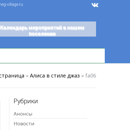
g-village.ru
Календарь мероприятий в нашем
поселении
 страница
»
Алиса в стиле джаз
»
fa06
Рубрики
Анонсы
Новости