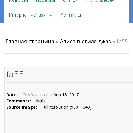
Новости
Проекты
Статьи
Фотогалерея
to
content
Интернет-магазин
Контакты
Главная страница
»
Алиса в стиле джаз
»
fa55
fa55
Date:
Опубликовано
Апр 18, 2017
Comments:
(
0
)
Source Image:
Full resolution (960 × 640)