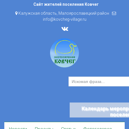
Skip
Сайт жителей поселения Ковчег
to
Калужская область, Малоярославецкий район
content
info@kovcheg-village.ru
Календарь меропр
поселе
Skip