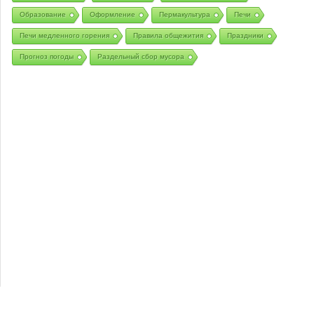
Образование
Оформление
Пермакультура
Печи
Печи медленного горения
Правила общежития
Праздники
Прогноз погоды
Раздельный сбор мусора