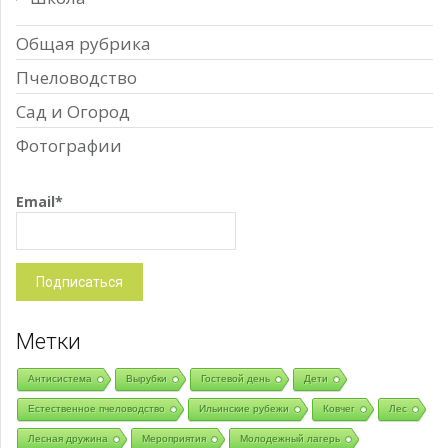
Общая рубрика
Пчеловодство
Сад и Огород
Фотографии
Email*
Метки
Антисистема
Вырубки
Гостевой день
Дети
Естественное пчеловодство
Ильинские рубежи
Ковчег
Лес
Лесная дружина
Мероприятия
Молодежный лагерь