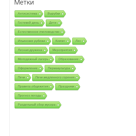
Метки
Антисистема
Вырубки
Гостевой день
Дети
Естественное пчеловодство
Ильинские рубежи
Ковчег
Лес
Лесная дружина
Мероприятия
Молодежный лагерь
Образование
Оформление
Пермакультура
Печи
Печи медленного горения
Правила общежития
Праздники
Прогноз погоды
Раздельный сбор мусора