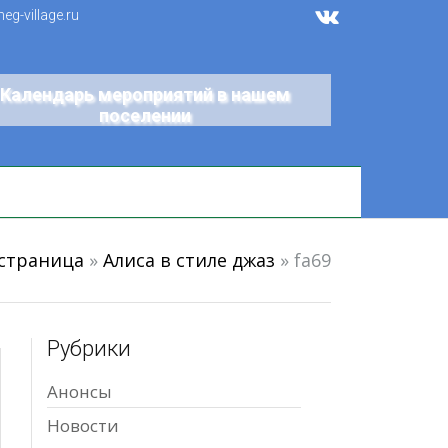
g-village.ru
Календарь мероприятий в нашем
поселении
 страница
»
Алиса в стиле джаз
»
fa69
Рубрики
Анонсы
Новости