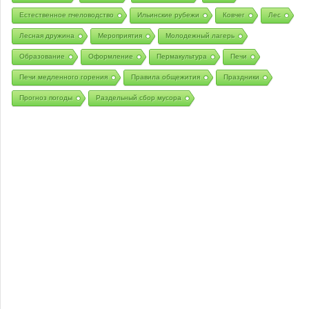
Естественное пчеловодство
Ильинские рубежи
Ковчег
Лес
Лесная дружина
Мероприятия
Молодежный лагерь
Образование
Оформление
Пермакультура
Печи
Печи медленного горения
Правила общежития
Праздники
Прогноз погоды
Раздельный сбор мусора