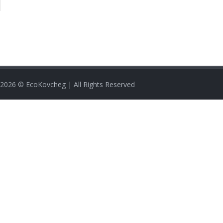
2026
© EcoKovcheg | All Rights Reserved