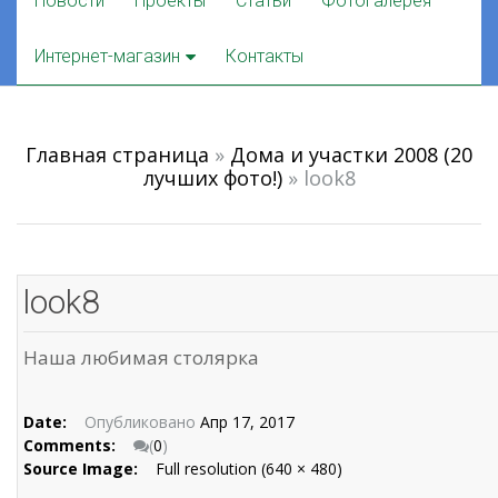
Новости
Проекты
Статьи
Фотогалерея
to
content
Интернет-магазин
Контакты
Главная страница
»
Дома и участки 2008 (20
лучших фото!)
»
look8
look8
Наша любимая столярка
Date:
Опубликовано
Апр 17, 2017
Comments:
(
0
)
Source Image:
Full resolution (640 × 480)