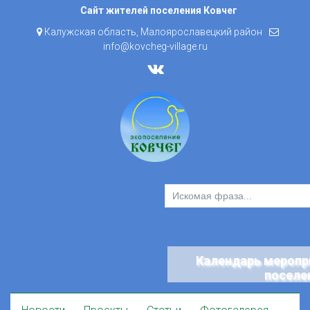
Skip
Сайт жителей поселения Ковчег
to
Калужская область, Малоярославецкий район
content
info@kovcheg-village.ru
Календарь меропр
поселе
Skip