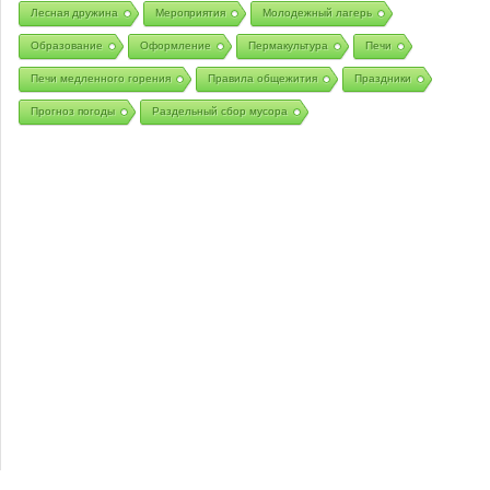
Лесная дружина
Мероприятия
Молодежный лагерь
Образование
Оформление
Пермакультура
Печи
Печи медленного горения
Правила общежития
Праздники
Прогноз погоды
Раздельный сбор мусора