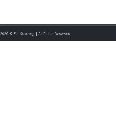
2026
© EcoKovcheg | All Rights Reserved