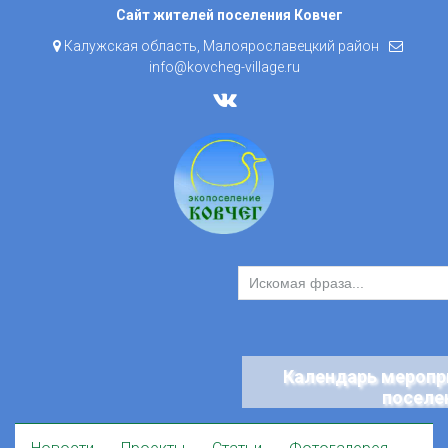
Skip
Сайт жителей поселения Ковчег
to
Калужская область, Малоярославецкий район
content
info@kovcheg-village.ru
Календарь меропр
поселе
Skip