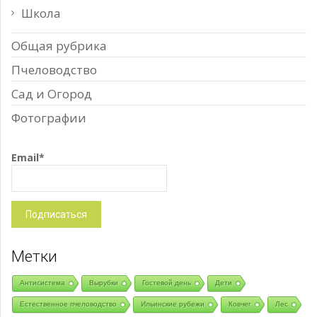
Школа
Общая рубрика
Пчеловодство
Сад и Огород
Фотографии
Email*
Метки
Антисистема
Вырубки
Гостевой день
Дети
Естественное пчеловодство
Ильинские рубежи
Ковчег
Лес