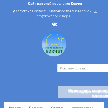
Skip
Сайт жителей поселения Ковчег
to
Калужская область, Малоярославецкий район
content
info@kovcheg-village.ru
Календарь меропр
поселе
Skip