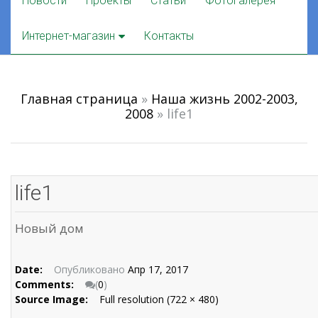
Новости
Проекты
Статьи
Фотогалерея
to
content
Интернет-магазин
Контакты
Главная страница
»
Наша жизнь 2002-2003,
2008
»
life1
life1
Новый дом
Date:
Опубликовано
Апр 17, 2017
Comments:
(
0
)
Source Image:
Full resolution (722 × 480)