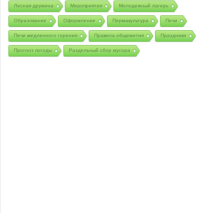
Лесная дружина
Мероприятия
Молодежный лагерь
Образование
Оформление
Пермакультура
Печи
Печи медленного горения
Правила общежития
Праздники
Прогноз погоды
Раздельный сбор мусора