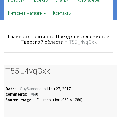
Новости
Проекты
Статьи
Фотогалерея
to
content
Интернет-магазин
Контакты
Главная страница
»
Поездка в село Чистое
Тверской области
»
T55i_4vqGxk
T55i_4vqGxk
Date:
Опубликовано
Июн 27, 2017
Comments:
(
0
)
Source Image:
Full resolution (960 × 1280)