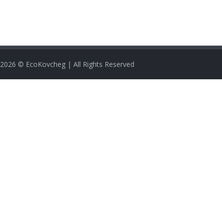
2026
© EcoKovcheg | All Rights Reserved