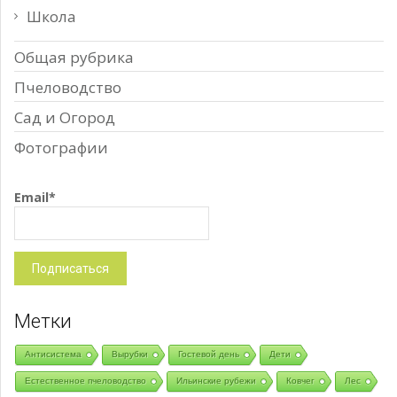
Школа
Общая рубрика
Пчеловодство
Сад и Огород
Фотографии
Email*
Метки
Антисистема
Вырубки
Гостевой день
Дети
Естественное пчеловодство
Ильинские рубежи
Ковчег
Лес