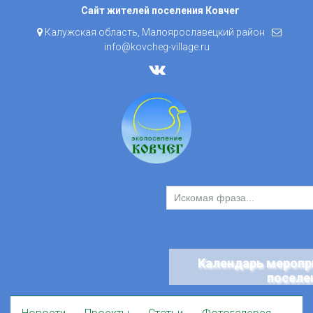
Skip
Сайт жителей поселения Ковчег
to
Калужская область, Малоярославецкий район
content
info@kovcheg-village.ru
Календарь меропр
поселе
Skip