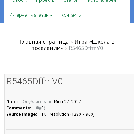
Новости
Проекты
Статьи
Фотогалерея
to
content
Интернет-магазин
Контакты
Главная страница
»
Игра «Школа в
поселении»
»
R5465DffmV0
R5465DffmV0
Date:
Опубликовано
Июн 27, 2017
Comments:
(
0
)
Source Image:
Full resolution (1280 × 960)