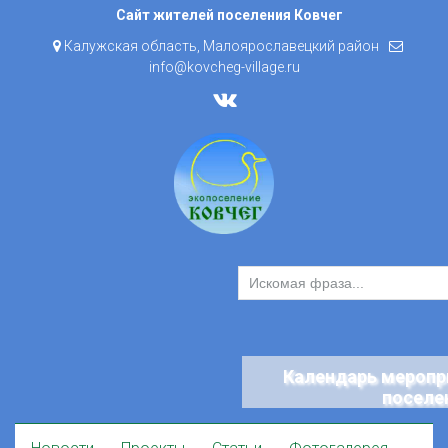
Skip
Сайт жителей поселения Ковчег
to
Калужская область, Малоярославецкий район
content
info@kovcheg-village.ru
Календарь меропр
поселе
Skip