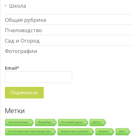
Школа
Общая рубрика
Пчеловодство
Сад и Огород
Фотографии
Email*
Метки
Антисистема
Вырубки
Гостевой день
Дети
Естественное пчеловодство
Ильинские рубежи
Ковчег
Лес