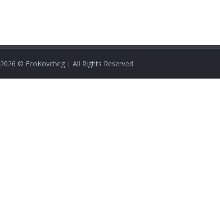
2026
© EcoKovcheg | All Rights Reserved