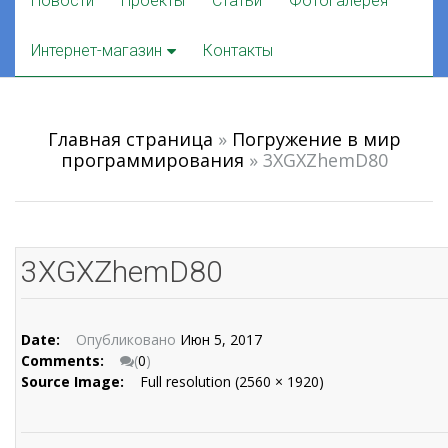
Новости
Проекты
Статьи
Фотогалерея
to
content
Интернет-магазин
Контакты
Главная страница
»
Погружение в мир
программирования
»
3XGXZhemD80
3XGXZhemD80
Date:
Опубликовано
Июн 5, 2017
Comments:
(
0
)
Source Image:
Full resolution (2560 × 1920)