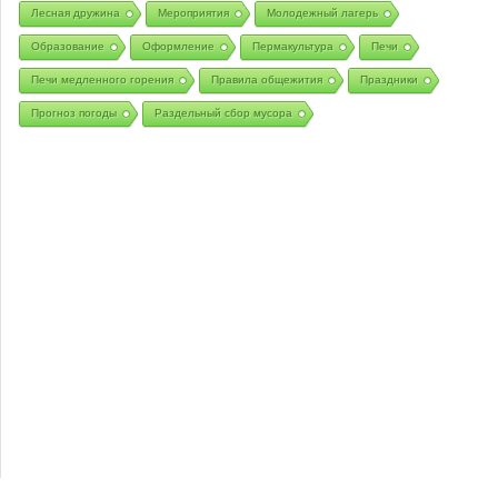
Лесная дружина
Мероприятия
Молодежный лагерь
Образование
Оформление
Пермакультура
Печи
Печи медленного горения
Правила общежития
Праздники
Прогноз погоды
Раздельный сбор мусора