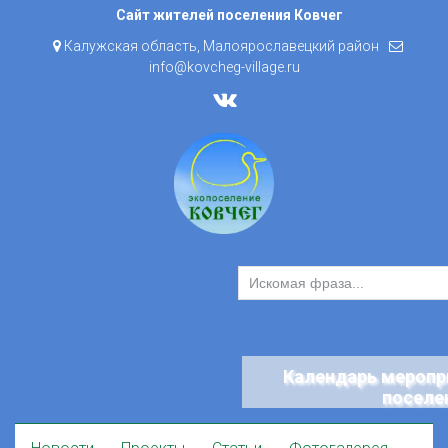
Skip
Сайт жителей поселения Ковчег
to
Калужская область, Малоярославецкий район
content
info@kovcheg-village.ru
Календарь меропр
поселе
Skip