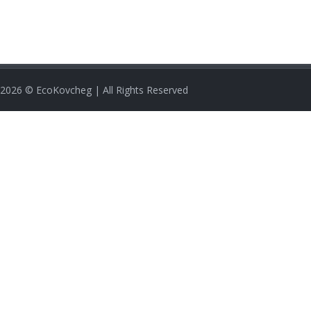
2026
© EcoKovcheg | All Rights Reserved