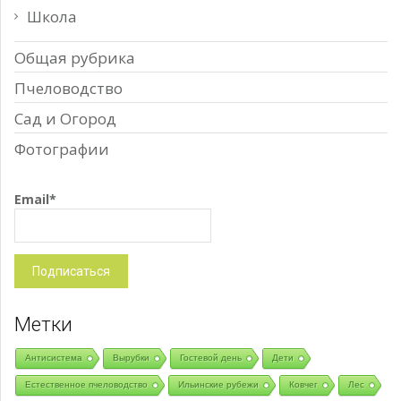
Школа
Общая рубрика
Пчеловодство
Сад и Огород
Фотографии
Email*
Метки
Антисистема
Вырубки
Гостевой день
Дети
Естественное пчеловодство
Ильинские рубежи
Ковчег
Лес