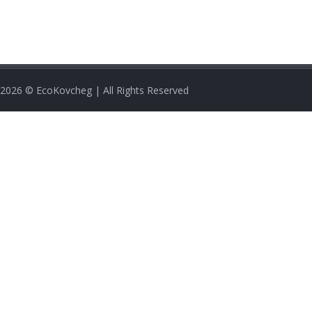
2026
© EcoKovcheg | All Rights Reserved