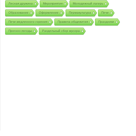
Лесная дружина
Мероприятия
Молодежный лагерь
Образование
Оформление
Пермакультура
Печи
Печи медленного горения
Правила общежития
Праздники
Прогноз погоды
Раздельный сбор мусора