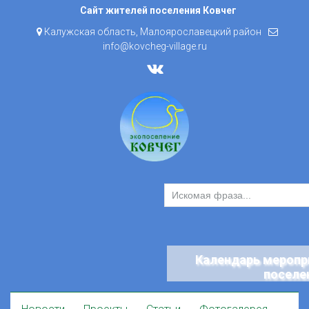
Skip
Сайт жителей поселения Ковчег
to
Калужская область, Малоярославецкий район
content
info@kovcheg-village.ru
Календарь меропр
поселе
Skip