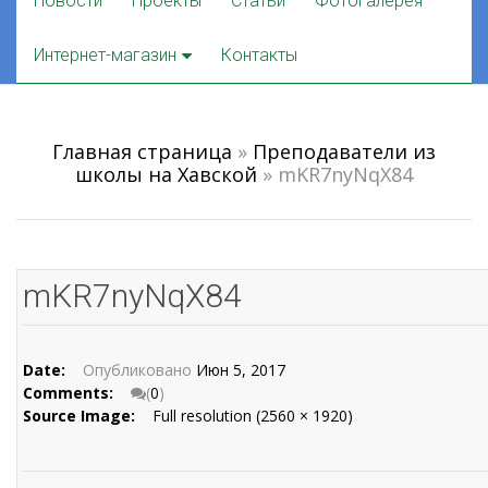
Новости
Проекты
Статьи
Фотогалерея
to
content
Интернет-магазин
Контакты
Главная страница
»
Преподаватели из
школы на Хавской
»
mKR7nyNqX84
mKR7nyNqX84
Date:
Опубликовано
Июн 5, 2017
Comments:
(
0
)
Source Image:
Full resolution (2560 × 1920)