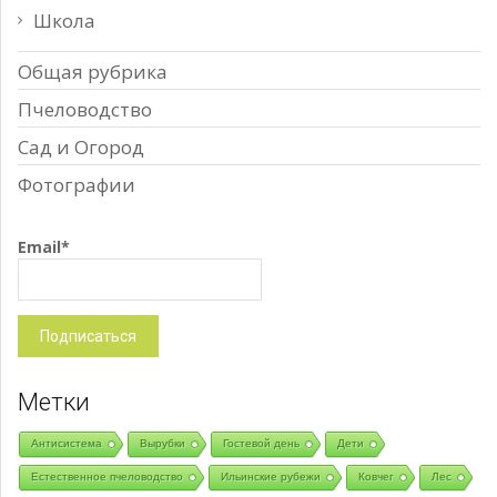
Школа
Общая рубрика
Пчеловодство
Сад и Огород
Фотографии
Email*
Метки
Антисистема
Вырубки
Гостевой день
Дети
Естественное пчеловодство
Ильинские рубежи
Ковчег
Лес