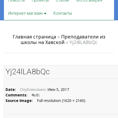
Новости
Проекты
Статьи
Фотогалерея
to
content
Интернет-магазин
Контакты
Главная страница
»
Преподаватели из
школы на Хавской
»
Yj24lLA8bQc
Yj24lLA8bQc
Date:
Опубликовано
Июн 5, 2017
Comments:
(
0
)
Source Image:
Full resolution (1620 × 2160)