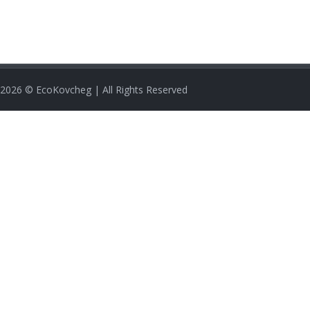
2026
© EcoKovcheg | All Rights Reserved