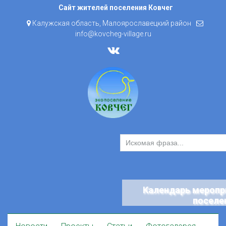
Skip
Сайт жителей поселения Ковчег
to
Калужская область, Малоярославецкий район
content
info@kovcheg-village.ru
Календарь меропр
поселе
Skip