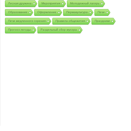
Лесная дружина
Мероприятия
Молодежный лагерь
Образование
Оформление
Пермакультура
Печи
Печи медленного горения
Правила общежития
Праздники
Прогноз погоды
Раздельный сбор мусора