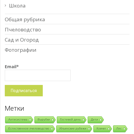
Школа
Общая рубрика
Пчеловодство
Сад и Огород
Фотографии
Email*
Метки
Антисистема
Вырубки
Гостевой день
Дети
Естественное пчеловодство
Ильинские рубежи
Ковчег
Лес