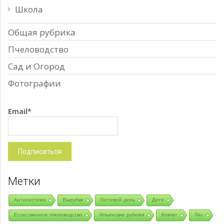
Школа
Общая рубрика
Пчеловодство
Сад и Огород
Фотографии
Email*
Метки
Антисистема
Вырубки
Гостевой день
Дети
Естественное пчеловодство
Ильинские рубежи
Ковчег
Лес