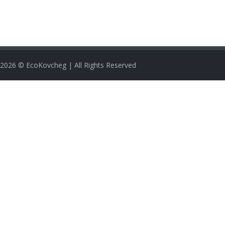
2026
© EcoKovcheg | All Rights Reserved