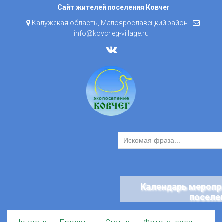
Skip
Сайт жителей поселения Ковчег
to
Калужская область, Малоярославецкий район
content
info@kovcheg-village.ru
Календарь меропр
поселе
Skip