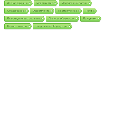
Лесная дружина
Мероприятия
Молодежный лагерь
Образование
Оформление
Пермакультура
Печи
Печи медленного горения
Правила общежития
Праздники
Прогноз погоды
Раздельный сбор мусора