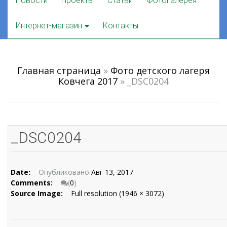
Новости
Проекты
Статьи
Фотогалерея
to
content
Интернет-магазин
Контакты
Главная страница
»
Фото детского лагеря
Ковчега 2017
»
_DSC0204
_DSC0204
Date:
Опубликовано
Авг 13, 2017
Comments:
(
0
)
Source Image:
Full resolution (1946 × 3072)