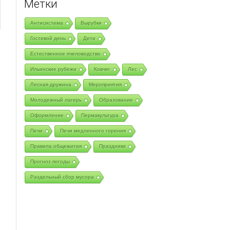
Метки
Антисистема
Вырубки
Гостевой день
Дети
Естественное пчеловодство
Ильинские рубежи
Ковчег
Лес
Лесная дружина
Мероприятия
Молодежный лагерь
Образование
Оформление
Пермакультура
Печи
Печи медленного горения
Правила общежития
Праздники
Прогноз погоды
Раздельный сбор мусора