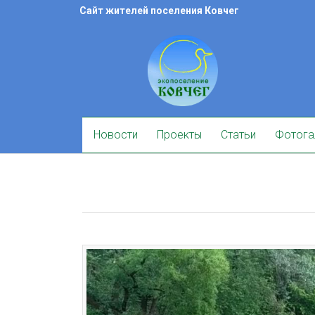
Skip
Сайт жителей поселения Ковчег
to
content
Skip
Новости
Проекты
Статьи
Фотога
to
content