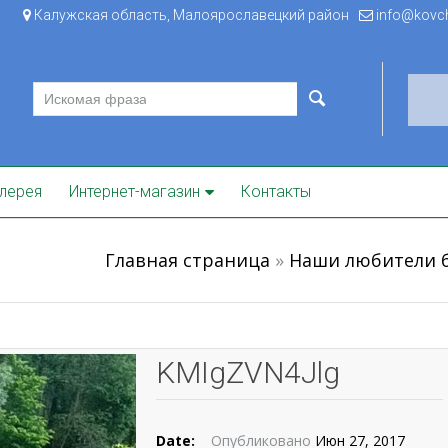
Калужская область, Малоярославецкий район
info@kovche
лерея
Интернет-магазин
Контакты
Главная страница
»
Наши любители 
KMIgZVN4Jlg
Date:
Опубликовано
Июн 27, 2017