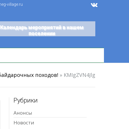
g-village.ru
Календарь мероприятий в нашем
поселении
байдарочных походов!
»
KMIgZVN4Jlg
Рубрики
Анонсы
Новости