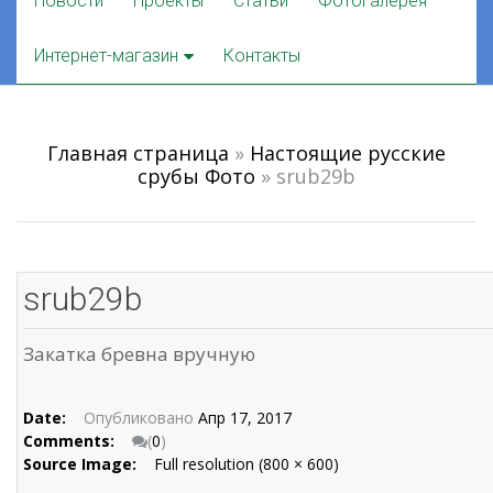
Новости
Проекты
Статьи
Фотогалерея
to
content
Интернет-магазин
Контакты
Главная страница
»
Настоящие русские
срубы Фото
»
srub29b
srub29b
Закатка бревна вручную
Date:
Опубликовано
Апр 17, 2017
Comments:
(
0
)
Source Image:
Full resolution (800 × 600)