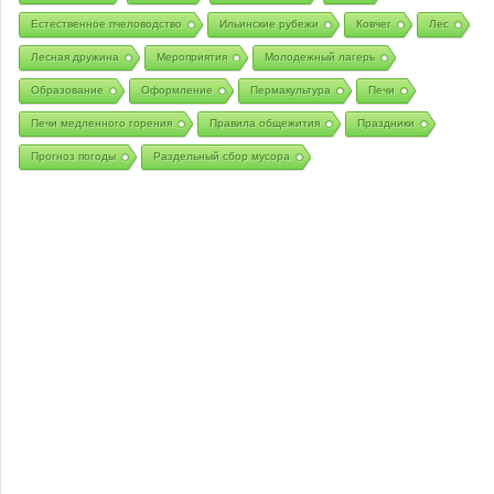
Естественное пчеловодство
Ильинские рубежи
Ковчег
Лес
Лесная дружина
Мероприятия
Молодежный лагерь
Образование
Оформление
Пермакультура
Печи
Печи медленного горения
Правила общежития
Праздники
Прогноз погоды
Раздельный сбор мусора