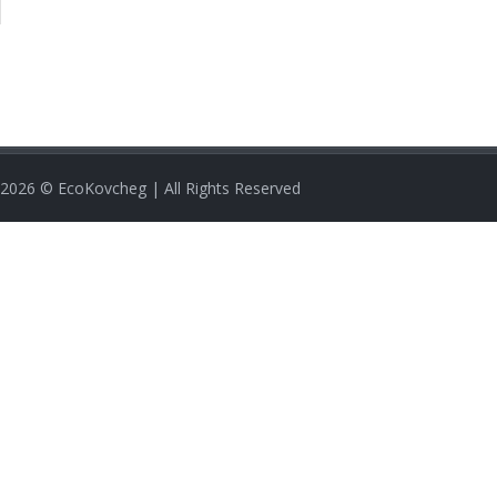
2026
© EcoKovcheg | All Rights Reserved