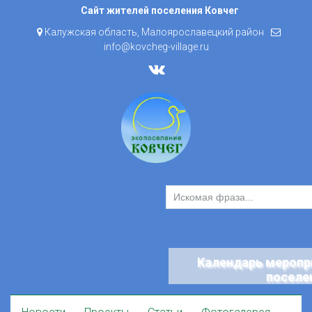
Skip
Сайт жителей поселения Ковчег
to
Калужская область, Малоярославецкий район
content
info@kovcheg-village.ru
Календарь меропр
поселе
Skip