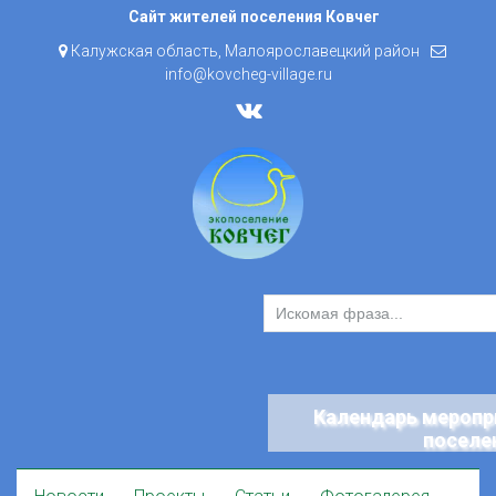
Skip
Сайт жителей поселения Ковчег
to
Калужская область, Малоярославецкий район
content
info@kovcheg-village.ru
Календарь меропр
поселе
Skip