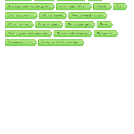
Естественное пчеловодство
Ильинские рубежи
Ковчег
Лес
Лесная дружина
Мероприятия
Молодежный лагерь
Образование
Оформление
Пермакультура
Печи
Печи медленного горения
Правила общежития
Праздники
Прогноз погоды
Раздельный сбор мусора