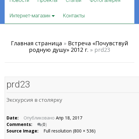
Новости
Проекты
Статьи
Фотогалерея
to
content
Интернет-магазин
Контакты
Главная страница
»
Встреча «Почувствуй
родную душу» 2012 г.
»
prd23
prd23
Экскурсия в столярку
Date:
Опубликовано
Апр 18, 2017
Comments:
(
0
)
Source Image:
Full resolution (800 × 536)