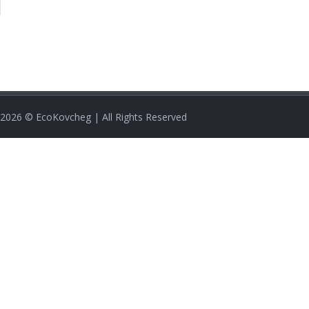
2026
© EcoKovcheg | All Rights Reserved