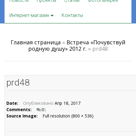
Новости
Проекты
Статьи
Фотогалерея
to
content
Интернет-магазин
Контакты
Главная страница
»
Встреча «Почувствуй
родную душу» 2012 г.
»
prd48
prd48
Date:
Опубликовано
Апр 18, 2017
Comments:
(
0
)
Source Image:
Full resolution (800 × 536)