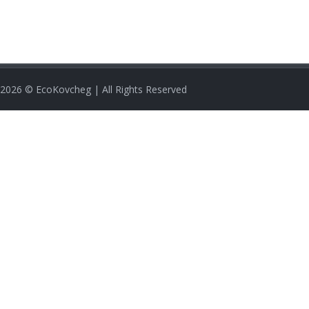
2026
© EcoKovcheg | All Rights Reserved