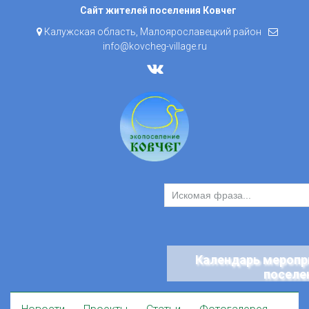
Skip
Сайт жителей поселения Ковчег
to
Калужская область, Малоярославецкий район
content
info@kovcheg-village.ru
Календарь меропр
поселе
Skip