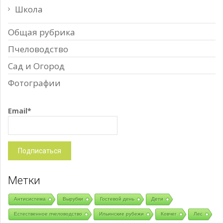
Школа
Общая рубрика
Пчеловодство
Сад и Огород
Фотографии
Email*
Метки
Антисистема
Вырубки
Гостевой день
Дети
Естественное пчеловодство
Ильинские рубежи
Ковчег
Лес