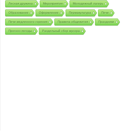
Лесная дружина
Мероприятия
Молодежный лагерь
Образование
Оформление
Пермакультура
Печи
Печи медленного горения
Правила общежития
Праздники
Прогноз погоды
Раздельный сбор мусора