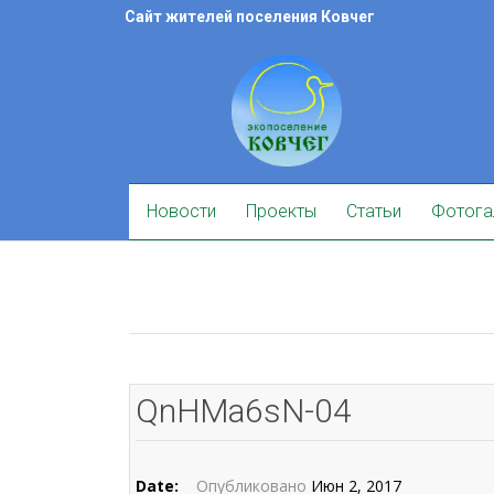
Skip
Сайт жителей поселения Ковчег
to
content
Skip
Новости
Проекты
Статьи
Фотога
to
content
QnHMa6sN-04
Date:
Опубликовано
Июн 2, 2017