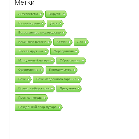
Метки
Антисистема
Вырубки
Гостевой день
Дети
Естественное пчеловодство
Ильинские рубежи
Ковчег
Лес
Лесная дружина
Мероприятия
Молодежный лагерь
Образование
Оформление
Пермакультура
Печи
Печи медленного горения
Правила общежития
Праздники
Прогноз погоды
Раздельный сбор мусора