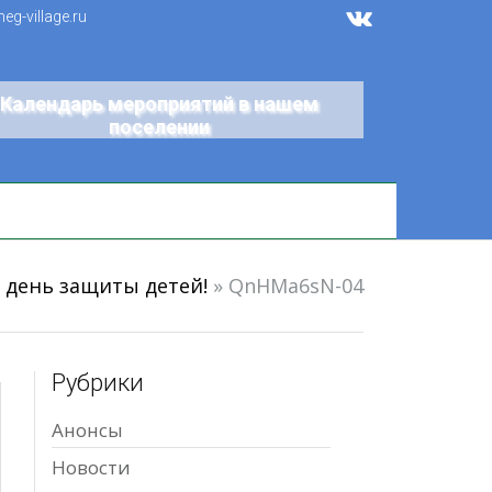
g-village.ru
Календарь мероприятий в нашем
поселении
 день защиты детей!
»
QnHMa6sN-04
Рубрики
Анонсы
Новости