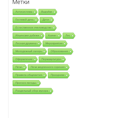
Метки
Антисистема
Вырубки
Гостевой день
Дети
Естественное пчеловодство
Ильинские рубежи
Ковчег
Лес
Лесная дружина
Мероприятия
Молодежный лагерь
Образование
Оформление
Пермакультура
Печи
Печи медленного горения
Правила общежития
Праздники
Прогноз погоды
Раздельный сбор мусора