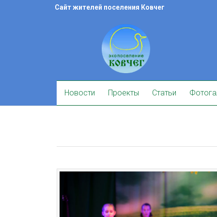
Skip
Сайт жителей поселения Ковчег
to
content
Skip
Новости
Проекты
Статьи
Фотога
to
content