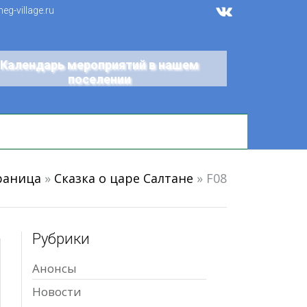
g-village.ru
Календарь мероприятий в нашем
поселении
раница
»
Сказка о царе Салтане
»
F08
Рубрики
Анонсы
Новости