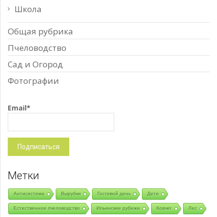
Школа
Общая рубрика
Пчеловодство
Сад и Огород
Фотографии
Email*
Метки
Антисистема
Вырубки
Гостевой день
Дети
Естественное пчеловодство
Ильинские рубежи
Ковчег
Лес