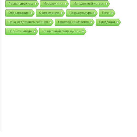
Лесная дружина
Мероприятия
Молодежный лагерь
Образование
Оформление
Пермакультура
Печи
Печи медленного горения
Правила общежития
Праздники
Прогноз погоды
Раздельный сбор мусора