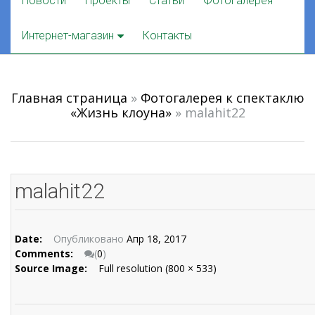
Новости
Проекты
Статьи
Фотогалерея
to
content
Интернет-магазин
Контакты
Главная страница
»
Фотогалерея к спектаклю
«Жизнь клоуна»
»
malahit22
malahit22
Date:
Опубликовано
Апр 18, 2017
Comments:
(
0
)
Source Image:
Full resolution (800 × 533)