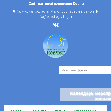
Skip
Сайт жителей поселения Ковчег
to
Калужская область, Малоярославецкий район
content
info@kovcheg-village.ru
Календарь меропр
поселе
Skip