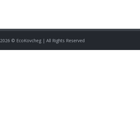
2026
© EcoKovcheg | All Rights Reserved