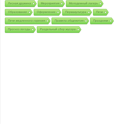
Лесная дружина
Мероприятия
Молодежный лагерь
Образование
Оформление
Пермакультура
Печи
Печи медленного горения
Правила общежития
Праздники
Прогноз погоды
Раздельный сбор мусора