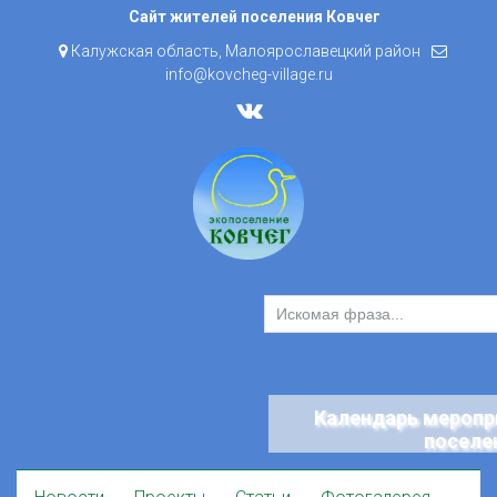
Skip
Сайт жителей поселения Ковчег
to
Калужская область, Малоярославецкий район
content
info@kovcheg-village.ru
Календарь меропр
поселе
Skip