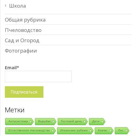
Школа
Общая рубрика
Пчеловодство
Сад и Огород
Фотографии
Email*
Метки
Антисистема
Вырубки
Гостевой день
Дети
Естественное пчеловодство
Ильинские рубежи
Ковчег
Лес