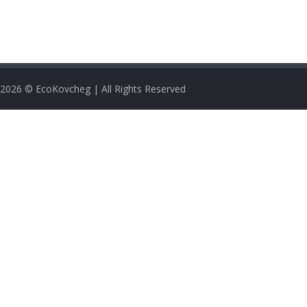
2026
© EcoKovcheg | All Rights Reserved