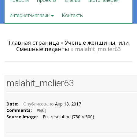
Новости
Проекты
Статьи
Фотогалерея
to
content
Интернет-магазин
Контакты
Главная страница
»
Ученые женщины, или
Смешные педанты
»
malahit_molier63
malahit_molier63
Date:
Опубликовано
Апр 18, 2017
Comments:
(
0
)
Source Image:
Full resolution (750 × 500)