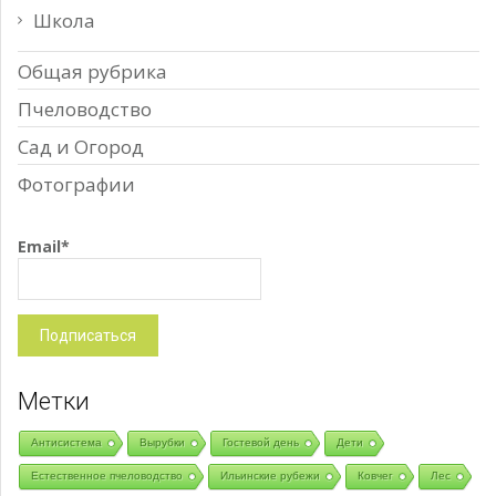
Школа
Общая рубрика
Пчеловодство
Сад и Огород
Фотографии
Email*
Метки
Антисистема
Вырубки
Гостевой день
Дети
Естественное пчеловодство
Ильинские рубежи
Ковчег
Лес