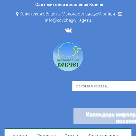
Skip
Сайт жителей поселения Ковчег
to
Калужская область, Малоярославецкий район
content
info@kovcheg-village.ru
Календарь меропр
поселе
Skip