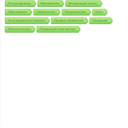
Лесная дружина
Мероприятия
Молодежный лагерь
Образование
Оформление
Пермакультура
Печи
Печи медленного горения
Правила общежития
Праздники
Прогноз погоды
Раздельный сбор мусора