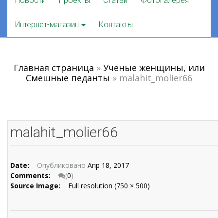
Новости
Проекты
Статьи
Фотогалерея
to
content
Интернет-магазин
Контакты
Главная страница
»
Ученые женщины, или
Смешные педанты
»
malahit_molier66
malahit_molier66
Date:
Опубликовано
Апр 18, 2017
Comments:
(
0
)
Source Image:
Full resolution (750 × 500)