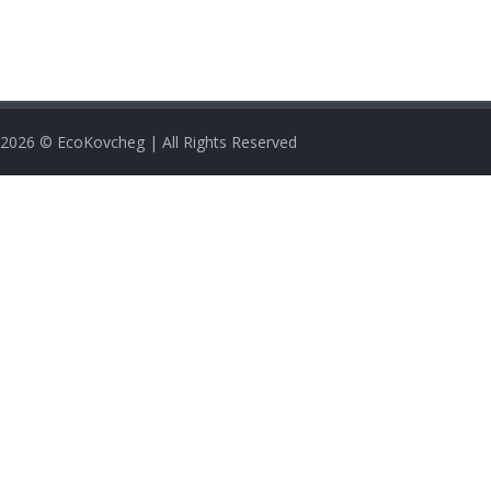
2026
© EcoKovcheg | All Rights Reserved