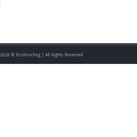
2026
© EcoKovcheg | All Rights Reserved