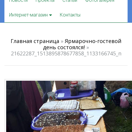
Новости
Проекты
Статьи
Фотогалерея
to
content
Интернет-магазин
Контакты
Главная страница
»
Ярмарочно-гостевой
день состоялся!
»
21622287_1513895878677858_1133166745_n