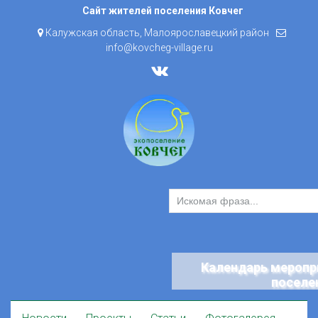
Skip
Сайт жителей поселения Ковчег
to
Калужская область, Малоярославецкий район
content
info@kovcheg-village.ru
Календарь меропр
поселе
Skip