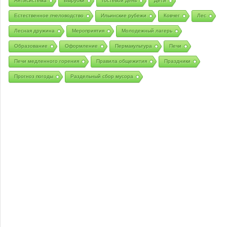
Антисистема
Вырубки
Гостевой день
Дети
Естественное пчеловодство
Ильинские рубежи
Ковчег
Лес
Лесная дружина
Мероприятия
Молодежный лагерь
Образование
Оформление
Пермакультура
Печи
Печи медленного горения
Правила общежития
Праздники
Прогноз погоды
Раздельный сбор мусора