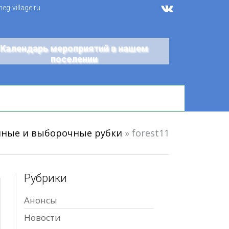
g-village.ru
Календарь мероприятий в нашем
поселении
ные и выборочные рубки
»
forest11
Рубрики
Анонсы
Новости