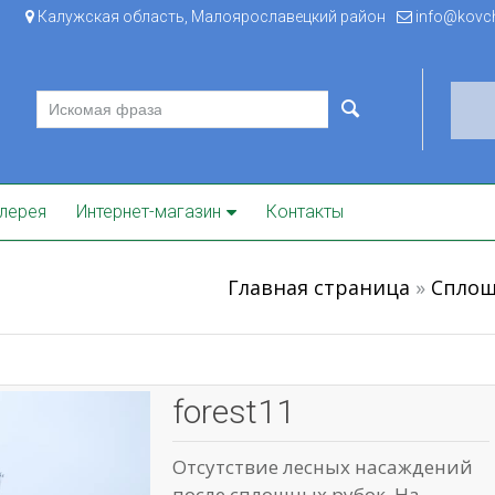
Калужская область, Малоярославецкий район
info@kovche
лерея
Интернет-магазин
Контакты
Главная страница
»
Сплош
forest11
Отсутствие лесных насаждений
после сплошных рубок. На