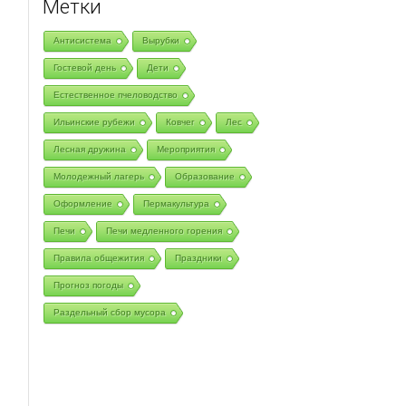
Метки
Антисистема
Вырубки
Гостевой день
Дети
Естественное пчеловодство
Ильинские рубежи
Ковчег
Лес
Лесная дружина
Мероприятия
Молодежный лагерь
Образование
Оформление
Пермакультура
Печи
Печи медленного горения
Правила общежития
Праздники
Прогноз погоды
Раздельный сбор мусора