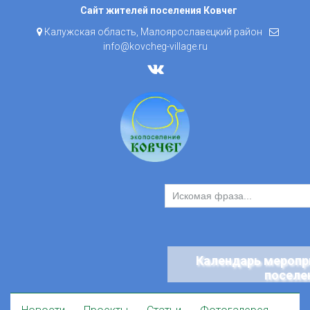
Skip
Сайт жителей поселения Ковчег
to
Калужская область, Малоярославецкий район
content
info@kovcheg-village.ru
Календарь меропр
поселе
Skip