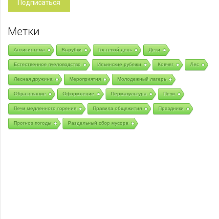
Метки
Антисистема
Вырубки
Гостевой день
Дети
Естественное пчеловодство
Ильинские рубежи
Ковчег
Лес
Лесная дружина
Мероприятия
Молодежный лагерь
Образование
Оформление
Пермакультура
Печи
Печи медленного горения
Правила общежития
Праздники
Прогноз погоды
Раздельный сбор мусора