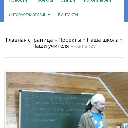
Новости
Проекты
Статьи
Фотогалерея
to
content
Интернет-магазин
Контакты
Главная страница
»
Проекты
»
Наша школа
»
Наши учителя
»
kanishev