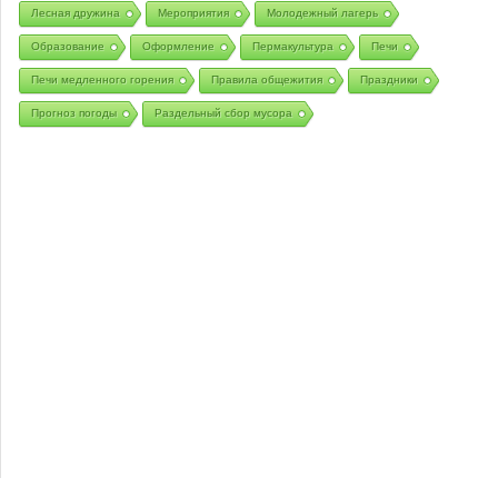
Лесная дружина
Мероприятия
Молодежный лагерь
Образование
Оформление
Пермакультура
Печи
Печи медленного горения
Правила общежития
Праздники
Прогноз погоды
Раздельный сбор мусора