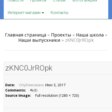
Новости
Проекты
Статьи
Фотогалерея
to
content
Интернет-магазин
Контакты
Главная страница
»
Проекты
»
Наша школа
»
Наши выпускники
»
zKNC0JrROpk
zKNC0JrROpk
Date:
Опубликовано
Июн 3, 2017
Comments:
(
0
)
Source Image:
Full resolution (1280 × 720)