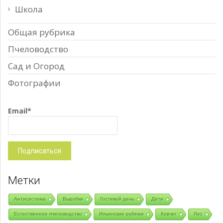
Школа
Общая рубрика
Пчеловодство
Сад и Огород
Фотографии
Email*
Метки
Антисистема
Вырубки
Гостевой день
Дети
Естественное пчеловодство
Ильинские рубежи
Ковчег
Лес