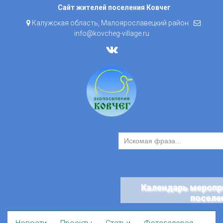
Skip
Сайт жителей поселения Ковчег
to
Калужская область, Малоярославецкий район
content
info@kovcheg-village.ru
Календарь меропр
поселе
Skip