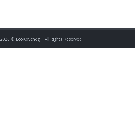
2026
© EcoKovcheg | All Rights Reserved