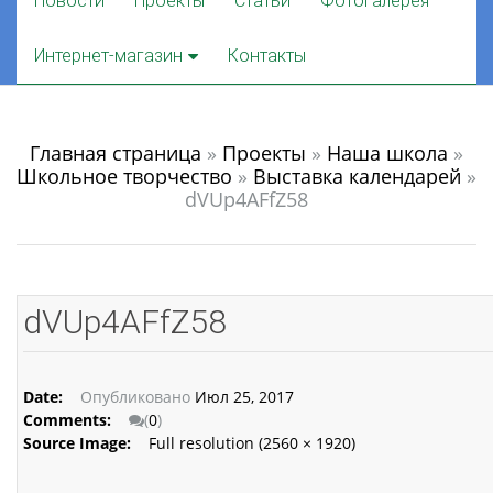
Новости
Проекты
Статьи
Фотогалерея
to
content
Интернет-магазин
Контакты
Главная страница
»
Проекты
»
Наша школа
»
Школьное творчество
»
Выставка календарей
»
dVUp4AFfZ58
dVUp4AFfZ58
Date:
Опубликовано
Июл 25, 2017
Comments:
(
0
)
Source Image:
Full resolution (2560 × 1920)