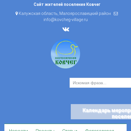
Skip
Сайт жителей поселения Ковчег
to
Калужская область, Малоярославецкий район
content
info@kovcheg-village.ru
Календарь меропр
поселе
Skip