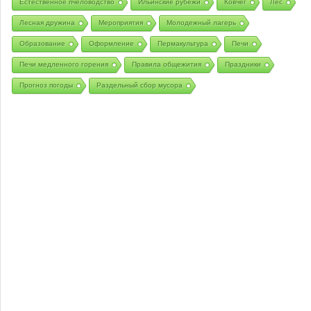
Естественное пчеловодство
Ильинские рубежи
Ковчег
Лес
Лесная дружина
Мероприятия
Молодежный лагерь
Образование
Оформление
Пермакультура
Печи
Печи медленного горения
Правила общежития
Праздники
Прогноз погоды
Раздельный сбор мусора