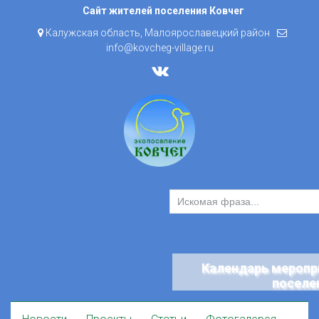
Skip
Сайт жителей поселения Ковчег
to
Калужская область, Малоярославецкий район
content
info@kovcheg-village.ru
Календарь меропр
поселе
Skip