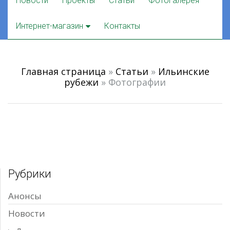
Новости
Проекты
Статьи
Фотогалерея
to
content
Интернет-магазин
Контакты
Главная страница
»
Статьи
»
Ильинские
рубежи
»
Фотографии
Рубрики
Анонсы
Новости