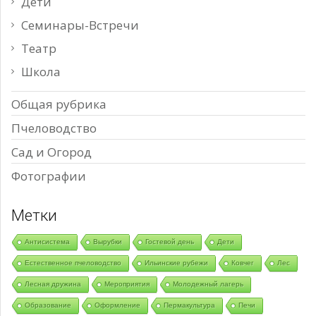
Дети
Семинары-Встречи
Театр
Школа
Общая рубрика
Пчеловодство
Сад и Огород
Фотографии
Метки
Антисистема
Вырубки
Гостевой день
Дети
Естественное пчеловодство
Ильинские рубежи
Ковчег
Лес
Лесная дружина
Мероприятия
Молодежный лагерь
Образование
Оформление
Пермакультура
Печи