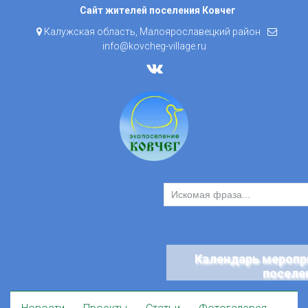
Skip
Сайт жителей поселения Ковчег
to
Калужская область, Малоярославецкий район
content
info@kovcheg-village.ru
Календарь меропр
поселе
Skip