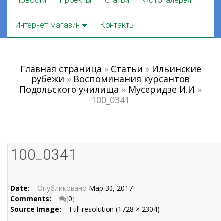
Новости
Проекты
Статьи
Фотогалерея
to
content
Интернет-магазин
Контакты
Главная страница
»
Статьи
»
Ильинские
рубежи
»
Воспоминания курсантов
Подольского училища
»
Мусеридзе И.И
»
100_0341
100_0341
Date:
Опубликовано
Мар 30, 2017
Comments:
(
0
)
Source Image:
Full resolution (1728 × 2304)