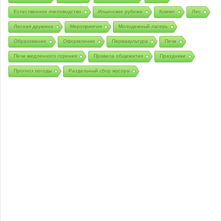
Естественное пчеловодство
Ильинские рубежи
Ковчег
Лес
Лесная дружина
Мероприятия
Молодежный лагерь
Образование
Оформление
Пермакультура
Печи
Печи медленного горения
Правила общежития
Праздники
Прогноз погоды
Раздельный сбор мусора