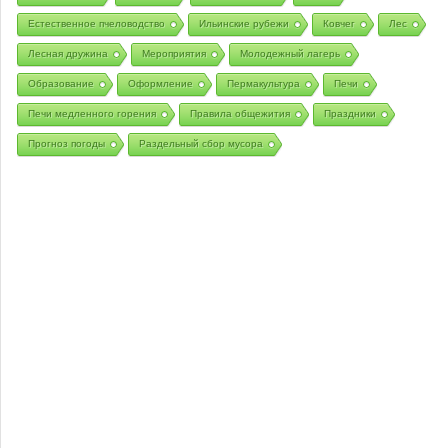
Естественное пчеловодство
Ильинские рубежи
Ковчег
Лес
Лесная дружина
Мероприятия
Молодежный лагерь
Образование
Оформление
Пермакультура
Печи
Печи медленного горения
Правила общежития
Праздники
Прогноз погоды
Раздельный сбор мусора