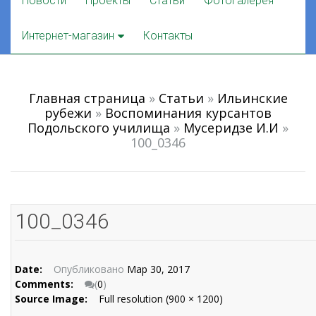
Новости
Проекты
Статьи
Фотогалерея
to
content
Интернет-магазин
Контакты
Главная страница
»
Статьи
»
Ильинские
рубежи
»
Воспоминания курсантов
Подольского училища
»
Мусеридзе И.И
»
100_0346
100_0346
Date:
Опубликовано
Мар 30, 2017
Comments:
(
0
)
Source Image:
Full resolution (900 × 1200)