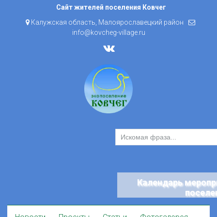
Skip
Сайт жителей поселения Ковчег
to
Калужская область, Малоярославецкий район
content
info@kovcheg-village.ru
Календарь меропр
поселе
Skip