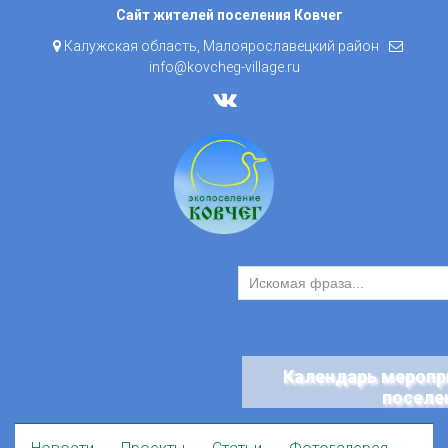
Skip
Сайт жителей поселения Ковчег
to
Калужская область, Малоярославецкий район
content
info@kovcheg-village.ru
Календарь меропр
поселе
Skip