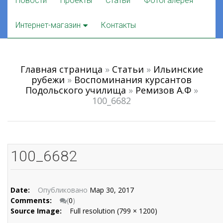
Новости
Проекты
Статьи
Фотогалерея
to
content
Интернет-магазин
Контакты
Главная страница
»
Статьи
»
Ильинские
рубежи
»
Воспоминания курсантов
Подольского училища
»
Ремизов А.Ф
»
100_6682
100_6682
Date:
Опубликовано
Мар 30, 2017
Comments:
(
0
)
Source Image:
Full resolution (799 × 1200)