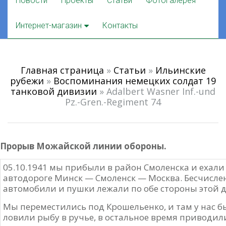
Новости
Проекты
Статьи
Фотогалерея
to
content
Интернет-магазин
Контакты
Главная страница
»
Статьи
»
Ильинские
рубежи
»
Воспоминания немецких солдат 19
танковой дивизии
»
Adalbert Wasner Inf.-und
Pz.-Gren.-Regiment 74
Прорыв Можайской линии обороны.
05.10.1941 мы прибыли в район Смоленска и ехали
автодороге Минск — Смоленск — Москва. Бесчисле
автомобили и пушки лежали по обе стороны этой д
Мы переместились под Крошельенко, и там у нас б
ловили рыбу в ручье, в остальное время приводили