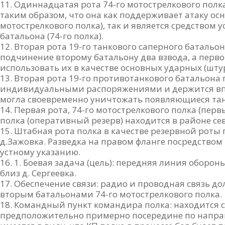
Одиннадцатая рота 74-го мотострелкового полка 
таким образом, что она как поддерживает атаку осн
мотострелкового полка), так и является средством 
батальона (74-го полка).
Вторая рота 19-го танкового саперного батальон
подчинение второму батальону два взвода, а перво
использовать их в качестве основных ударных (шту
Вторая рота 19-го противотанкового батальона 
индивидуальными распоряжениями и держится впл
могла своевременно уничтожать появляющиеся та
Первая рота, 74-го мотострелкового полка (перв
полка (оперативный резерв) находится в районе се
Штабная рота полка в качестве резервной роты п
д.Зажовка. Разведка на правом фланге посредством
устному указанию.
1. Боевая задача (цель): передняя линия обороны
близ д. Сергеевка.
Обеспечение связи: радио и проводная связь д
вторым батальонами 74-го мотострелкового полка.
Командный пункт командира полка: находится с
предположительно примерно посередине по направл