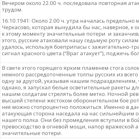
Вечером около 22.00 ч. последовала повторная ата
трудом.
16.10.1941: Около 2.00 ч. утра началась предельно
Черкасово, которая вынудила бы нас, наверное, к о
к этому моменту значительные потери и заканчив
этого, русские атаковали нашу седьмую роту сила
удалось, используя боеприпасы с зажигательно-т
сигнал красного цвета (“Враг атакует”), поджечь б
В свете этого горящего ярким пламенем стога сол
немного рассредоточенные толпы русских из всего
одну за другой, указывая нашим подразделениям, 
однако, я запускал белые осветительные ракеты дл
нашим солдатам стрелять более метко. Ночной рёв “
высшей степени жестоком оборонительном бое рота
неё можно стопроцентно положиться. Именно в да
атакующая сторона наседала на нас сильнейшим о
нашего полка. Они без промедления вступили в бой
превосходство в огневой мощи, напор вражеской а
значительные потери.