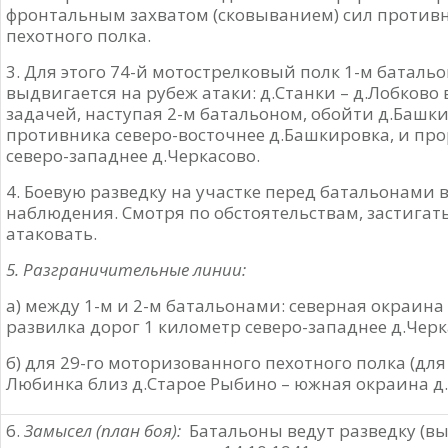
фронтальным захватом (сковыванием) сил противн
пехотного полка.
3. Для этого 74-й мотострелковый полк 1-м батал
выдвигается на рубеж атаки: д.Станки – д.Лобково
задачей, наступая 2-м батальоном, обойти д.Башки
противника северо-восточнее д.Башкировка, и про
северо-западнее д.Черкасово.
4. Боевую разведку на участке перед батальонами
наблюдения. Смотря по обстоятельствам, застигат
атаковать.
5. Разграничительные линии:
а) между 1-м и 2-м батальонами: северная окраина
развилка дорог 1 километр северо-западнее д.Черк
б) для 29-го моторизованного пехотного полка (для
Любинка близ д.Старое Рыбино – южная окраина д.
6.
Замысел (план боя):
Батальоны ведут разведку (вы