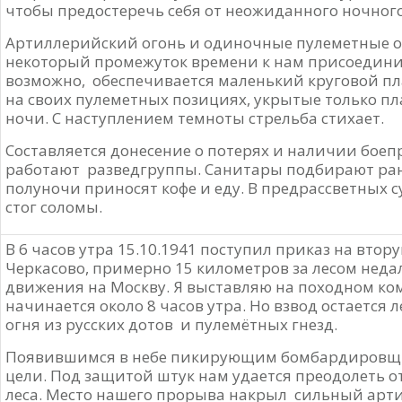
чтобы предостеречь себя от неожиданного ночног
Артиллерийский огонь и одиночные пулеметные оч
некоторый промежуток времени к нам присоединилс
возможно, обеспечивается маленький круговой пл
на своих пулеметных позициях, укрытые только п
ночи. С наступлением темноты стрельба стихает.
Составляется донесение о потерях и наличии боеп
работают разведгруппы. Санитары подбирают ране
полуночи приносят кофе и еду. В предрассветных с
стог соломы.
В 6 часов утра 15.10.1941 поступил приказ на втору
Черкасово, примерно 15 километров за лесом неда
движения на Москву. Я выставляю на походном ком
начинается около 8 часов утра. Но взвод остается
огня из русских дотов и пулемётных гнезд.
Появившимся в небе пикирующим бомбардировщи
цели. Под защитой штук нам удается преодолеть о
леса. Место нашего прорыва накрыл сильный артил