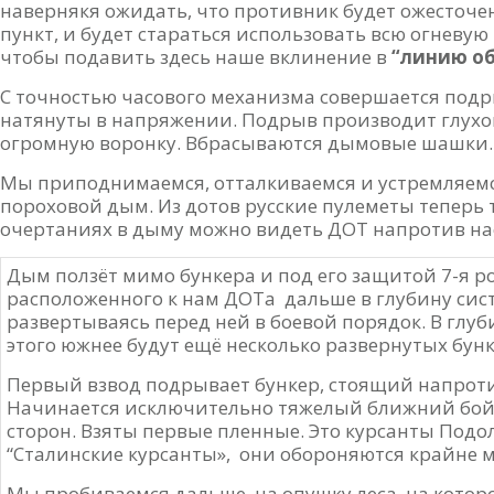
навернякя ожидать, что противник будет ожесточ
пункт, и будет стараться использовать всю огневую
чтобы подавить здесь наше вклинение в
“линию о
С точностью часового механизма совершается подр
натянуты в напряжении. Подрыв производит глухой
огромную воронку. Вбрасываются дымовые шашки.
Мы приподнимаемся, отталкиваемся и устремляемс
пороховой дым. Из дотов русские пулеметы теперь 
очертаниях в дыму можно видеть ДОТ напротив на
Дым ползёт мимо бункера и под его защитой 7-я р
расположенного к нам ДОТа дальше в глубину си
развертываясь перед ней в боевой порядок. В глу
этого южнее будут ещё несколько развернутых бунк
Первый взвод подрывает бункер, стоящий напроти
Начинается исключительно тяжелый ближний бой, 
сторон. Взяты первые пленные. Это курсанты Подо
“Сталинские курсанты», они обороняются крайне 
Мы пробиваемся дальше, на опушку леса, на кото