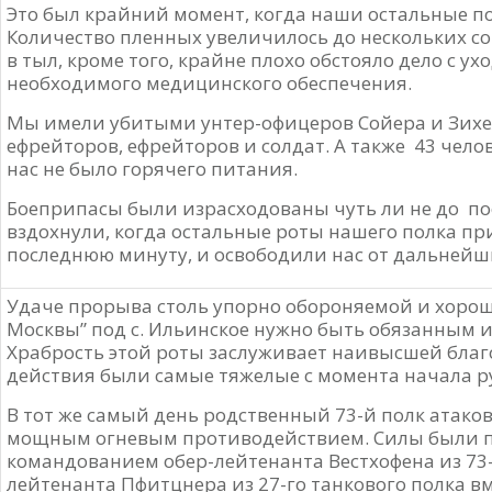
Это был крайний момент, когда наши остальные п
Количество пленных увеличилось до нескольких со
в тыл, кроме того, крайне плохо обстояло дело с у
необходимого медицинского обеспечения.
Мы имели убитыми унтер-офицеров Сойера и Зихеля,
ефрейторов, ефрейторов и солдат. А также 43 чело
нас не было горячего питания.
Боеприпасы были израсходованы чуть ли не до по
вздохнули, когда остальные роты нашего полка п
последнюю минуту, и освободили нас от дальнейш
Удаче прорыва столь упорно обороняемой и хоро
Москвы” под с. Ильинское нужно быть обязанным и
Храбрость этой роты заслуживает наивысшей благо
действия были самые тяжелые с момента начала р
В тот же самый день родственный 73-й полк атакова
мощным огневым противодействием. Силы были п
командованием обер-лейтенанта Вестхофена из 73-
лейтенанта Пфитцнера из 27-го танкового полка в