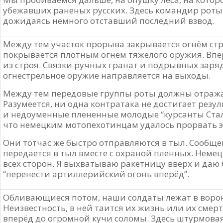
убежавших раненых русских. Здесь командир роты
дожидаясь немного отставший последний взвод.
Между тем участок прорыва закрывается огнём стр
покрывается плотным огнём тяжелого оружия. Впе
из строя. Связки ручных гранат и подрывных заряд
огнестрельное оружие направляется на выходы.
Между тем передовые группы роты должны отража
Разумеется, ни одна контратака не достигает резу
и недоуменные плененные молодые “курсанты Стал
что немецким мотопехотинцам удалось прорвать 
Они тотчас же быстро отправляются в тыл. Сообще
передается в тыл вместе с охраной пленных. Немец
всех сторон. Я выхватываю ракетницу вверх и даю б
“перенести артиллерийский огонь вперёд”.
Обливающиеся потом, наши солдаты лежат в ворон
Неизвестность, в ней таится их жизнь или их смерт
вперёд до огромной кучи соломы. Здесь штурмовая