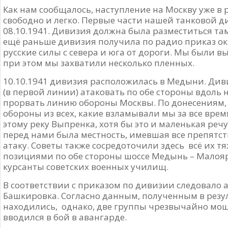
Как нам сообщалось, наступление на Москву уже в
свободно и легко. Первые части нашей танковой
08.10.1941. Дивизия должна была разместиться там
ещё раньше дивизия получила по радио приказ о
русские силы с севера и юга от дороги. Мы были 
при этом мы захватили несколько пленных.
10.10.1941 дивизия расположилась в Медыни. Ди
(в первой линии) атаковать по обе стороны вдоль 
прорвать линию обороны Москвы. По донесениям,
обороны из всех, какие взламывали мы за все врем
этому реку Выпренка, хотя бы это и маленькая речу
перед нами была местность, имевшая все препятст
атаку. Советы также сосредоточили здесь всё их 
позициями по обе стороны шоссе Медынь – Малояр
курсанты советских военных училищ.
В соответствии с приказом по дивизии следовало а
Башкировка. Согласно данным, полученным в резу
находились, однако, две группы чрезвычайно мо
вводился в бой в авангарде.