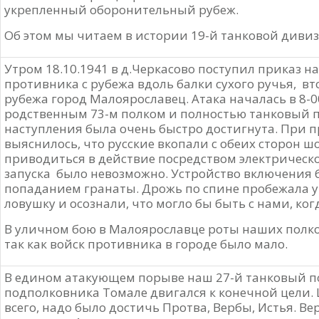
укрепленный оборонительный рубеж.
Об этом мы читаем в истории 19-й танковой дивизи
Утром 18.10.1941 в д.Черкасово поступил приказ н
противника с рубежа вдоль балки сухого ручья, вт
рубежа город Малоярославец. Атака началась в 8-00
родственным 73-м полком и полностью танковый по
наступления была очень быстро достигнута. При
выяснилось, что русские вкопали с обеих сторон ш
приводиться в действие посредством электрическ
запуска было невозможно. Устройство включения
попаданием гранаты. Дрожь по спине пробежала у в
ловушку и осознали, что могло бы быть с нами, ко
В уличном бою в Малоярославце роты наших полко
так как войск противника в городе было мало.
В едином атакующем порыве наш 27-й танковый 
подполковника Томале двигался к конечной цели.
всего, надо было достичь Протва, Вербы, Истья. В