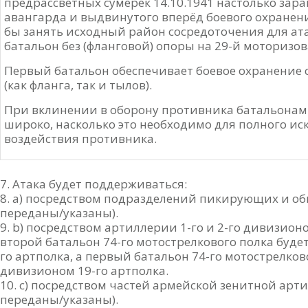
предрассветных сумерек 14.10.1941 настолько зар
авангарда и выдвинутого вперёд боевого охранен
бы занять исходный район сосредоточения для ат
батальон без (фланговой) опоры на 29-й моторизо
Первый батальон обеспечивает боевое охранение с
(как фланга, так и тылов).
При вклинении в оборону противника батальонам 
широко, насколько это необходимо для полного и
воздействия противника.
Атака будет поддерживаться:
a) посредством подразделений пикирующих и о
переданы/указаны).
b) посредством артиллерии 1-го и 2-го дивизионо
второй батальон 74-го мотострелкового полка буд
го артполка, а первый батальон 74-го мотострелко
дивизионом 19-го артполка.
c) посредством частей армейской зенитной арти
переданы/указаны).