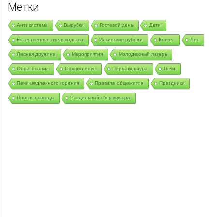
Метки
Антисистема
Вырубки
Гостевой день
Дети
Естественное пчеловодство
Ильинские рубежи
Ковчег
Лес
Лесная дружина
Мероприятия
Молодежный лагерь
Образование
Оформление
Пермакультура
Печи
Печи медленного горения
Правила общежития
Праздники
Прогноз погоды
Раздельный сбор мусора