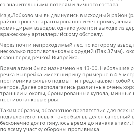
со значительными потерями личного состава.
Из д.Лобково мы выдвинулись в исходный район (р
район прошёл гарантированно и без промедления.
командирам взводов, однако уже при выходе из де
вражескому артиллерийскому обстрелу.
Через почти непроходимый лес, по которому взвод 
несколько противотанковых орудий (Пак 37мм), ок
склон перед речкой Выпрейка.
Время атаки было назначено на 13-00. Небольшие 
речка Выпрейка имеет ширину примерно в 4-5 метро
противника сильно подмыт, и представляет собой 
метров. Далее располагались различные очень хор
траншеи и окопы, бронированные купола, минные 
противотанковые рвы.
Таким образом, абсолютное препятствие для всех н
подавления огневых точек был выделен сапёрный вз
бесконечно долго тянулось время до начала атаки
по всему участку обороны противника.