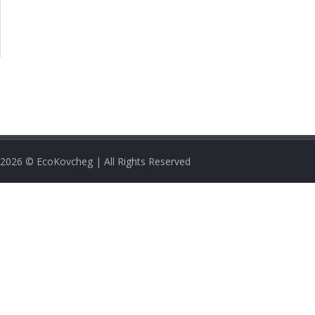
2026
© EcoKovcheg | All Rights Reserved