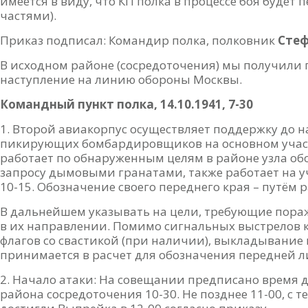
имеется в виду, что КП полка в процессе боя буде
частями).
Приказ подписал: Командир полка, полковник
Сте
В исходном районе (сосредоточения) мы получили 
наступление на линию обороны Москвы.
Командный пункт полка
,
14.10.1941,
7-30
Второй авиакорпус осуществляет поддержку до на
пикирующих бомбардировщиков на основном участ
работает по обнаруженным целям в районе узла обо
запросу дымовыми гранатами, также работает на уч
10-15. Обозначение своего переднего края – путём 
В дальнейшем указывать на цели, требующие пор
в их направлении. Помимо сигнальных выстрелов 
флагов со свастикой (при наличии), выкладывание
принимается в расчет для обозначения передней л
Начало атаки: На совещании предписано время д
района сосредоточения 10-30. Не позднее 11-00, с 