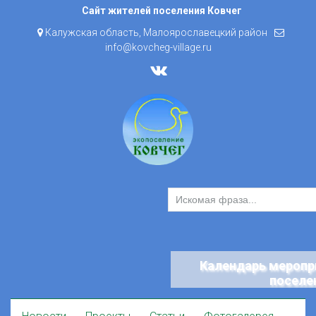
Skip
Сайт жителей поселения Ковчег
to
Калужская область, Малоярославецкий район
content
info@kovcheg-village.ru
Календарь меропр
поселе
Skip