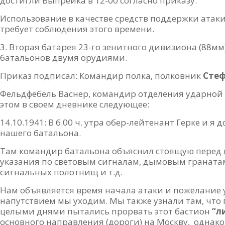
достигли Выпрейка в 12-00 согласно приказу.
Использование в качестве средств поддержки ат
требует соблюдения этого времени.
Вторая батарея 23-го зенитного дивизиона (88мм)
батальонов двумя орудиями.
Приказ подписал: Командир полка, полковник
Стеф
Фельдфебель Васнер, командир отделения ударной г
этом в своем дневнике следующее:
14.10.1941: В 6.00 ч. утра обер-лейтенант Герке и 
нашего батальона.
Там командир батальона объяснил стоящую перед 
указания по световым сигналам, дымовым граната
сигнальных полотнищ и т.д.
Нам объявляется время начала атаки и пожелание 
напутствием мы уходим. Мы также узнали там, что
целыми днями пытались прорвать этот бастион
“л
основного направления (дороги) на Москву, однак