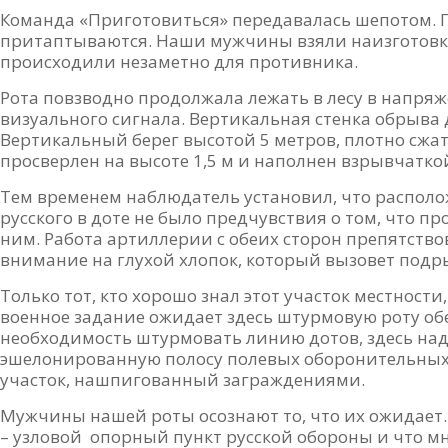
Команда «Приготовиться» передавалась шепотом. П
притаптываются. Наши мужчины взяли наизготовку
происходили незаметно для противника.
Рота повзводно продолжала лежать в лесу в напр
визуального сигнала. Вертикальная стенка обрыва 
Вертикальный берег высотой 5 метров, плотно сжа
просверлен на высоте 1,5 м и наполнен взрывчатко
Тем временем наблюдатель установил, что располо
русского в доте не было предчувствия о том, что п
ним. Работа артиллерии с обеих сторон препятствов
внимание на глухой хлопок, который вызовет подры
Только тот, кто хорошо знал этот участок местности
военное задание ожидает здесь штурмовую роту обе
необходимость штурмовать линию дотов, здесь над
эшелонированную полосу полевых оборонительных
участок, нашпигованный заграждениями.
Мужчины нашей роты осознают то, что их ожидает.
– узловой опорный пункт русской обороны и что мн