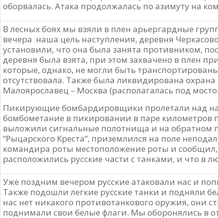
оборвалась. Атака продолжалась по азимуту на ком
В лесных боях мы взяли в плен арьергардные груп
вечера наша цель наступления, деревня Черкасово
установили, что она была занята противником, п
деревня была взята, при этом захвачено в плен пр
которые, однако, не могли быть транспортированы 
отсутствовала. Также была ликвидирована охрана
Малоярославец – Москва (располагалась под мосто
Пикирующие бомбардировщики пролетали над на
бомбометание в пикировании в паре километров 
выложили сигнальные полотнища и на обратном п
“Рыцарского Креста”, приземлился на поле неподал
командира роты местоположение роты и сообщил,
расположились русские части с танками, и что в 
Уже поздним вечером русские атаковали нас и поп
Также подошли легкие русские танки и подняли бел
нас нет никакого противотанкового оружия, они ст
поднимали свои белые флаги. Мы оборонялись в о