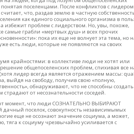
 на людей, когда под лозунгом общепоселенских
 понятая поселенцами. После конфликтов с лидером
считает, что, раздав землю в частную собственност
оселения как единого социального организма в поль
а избежит проблем с лидерством. Но, увы, похоже,
же самые грабли «мертвых душ» и всех прочих
новенности»: пока их еще не волнует эта тема, но н
уже есть люди, которые не появляются на своих
умя крайностями: в коллективе люди не хотят или
а решение общепоселенских проблем, спихивая все н
хотя лидер всегда является отражением массы: qual
дера, выйдя на свободу, получив свою «полную,
венность», обнаруживают, что не способны создать
м страдают от несознательности соседей.
тот момент, что люди СОЗНАТЕЛЬНО ВЫБИРАЮТ
ый дачный поселок, совокупность независимымых
ногие еще не осознают значение социума, а может,
ю, тяга к социуму чрезвычайно усиливается с