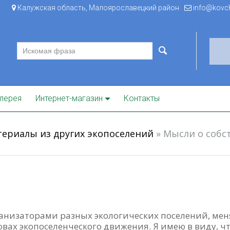
Калужская область, Малоярославецкий район
info@kovche
лерея
Интернет-магазин
Контакты
ериалы из других экопоселений
»
Мысли о собс
ганизаторами разных экологических поселений, мен
овах экопоселенческого движения. Я имею в виду, ч