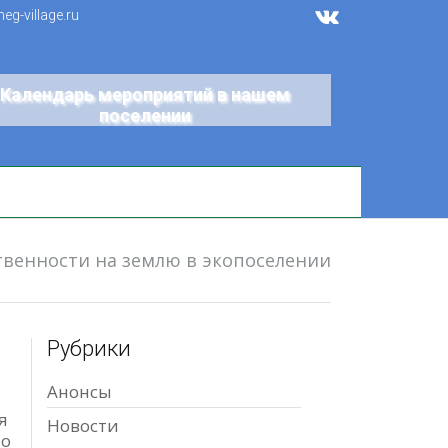
g-village.ru
Календарь мероприятий в нашем
поселении
твенности на землю в экопоселении
Рубрики
Анонсы
я
Новости
то