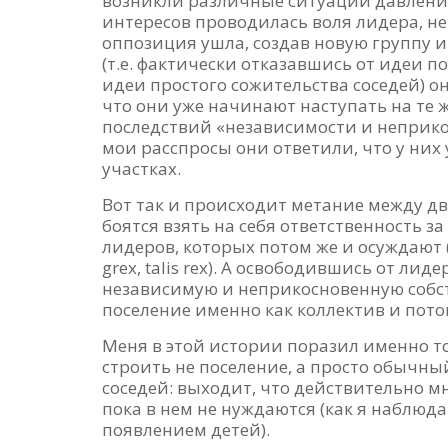
возникли различные ситуации давления
интересов проводилась воля лидера, не
оппозиция ушла, создав новую группу и 
(т.е. фактически отказавшись от идеи п
идеи простого сожительства соседей) он
что они уже начинают наступать на те 
последствий «независимости и неприкос
мои расспросы они ответили, что у них 
участках.
Вот так и происходит метание между дв
боятся взять на себя ответственность з
лидеров, которых потом же и осуждают (
grex, talis rex). А освободившись от ли
независимую и неприкосновенную собст
поселение именно как коллектив и пото
Меня в этой истории поразил именно 
строить не поселение, а просто обычн
соседей: выходит, что действительно м
пока в нем не нуждаются (как я наблюда
появлением детей).