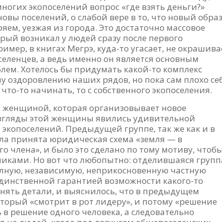
гих экопоселений вопрос «где взять деньги?»
овы поселений, о слабой вере в то, что новый обра
яем, уезжая из города. Это достаточно массовое
торый возникал у людей сразу после первого
мер, в книгах Мегрэ, куда-то угасает, не окрашива
еленцев, а ведь именно он является основным
ем. Хотелось бы придумать какой-то комплекс
 оздоровлению наших рядов, но пока сам плохо се
 что-то начинать, то с собственного экопоселения.
с женщиной, которая организовывает новое
взгляды этой женщины явились удивительной
экопоселений. Предыдущей группе, так же как и в
ыла принята юридическая схема «земля — в
го члена», и было это сделано по тому мотиву, чтоб
иками. Но вот что любопытно: отделившаяся групп
олную, независимую, неприкосновенную частную
е единственной гарантией возможности какого-то
яснять детали, и выяснилось, что в предыдущем
оторый «смотрит в рот лидеру», и потому «решение
 в решение одного человека, а следовательно