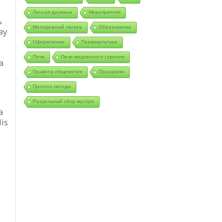
Лесная дружина
Мероприятия
ь
Молодежный лагерь
Образование
зу
Оформление
Пермакультура
Печи
Печи медленного горения
а
Правила общежития
Праздники
Прогноз погоды
Раздельный сбор мусора
а
is