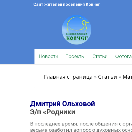
Skip
Сайт жителей поселения Ковчег
to
content
Skip
Новости
Проекты
Статьи
Фотога
to
content
Главная страница
»
Статьи
»
Мат
Дмитрий Ольховой
Э/п «Родники
В последнее время, после общения с ор
весьма озаботил вопрос о духовных осн