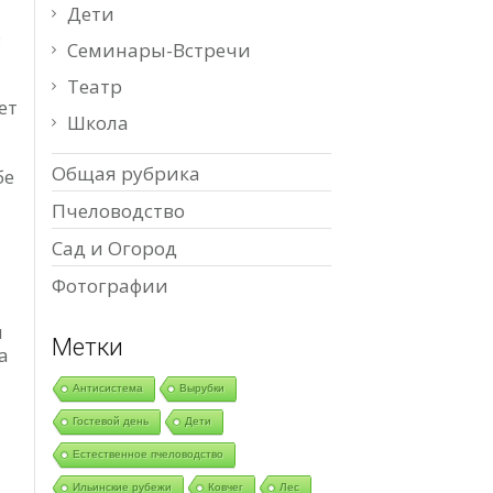
Дети
з
Семинары-Встречи
Театр
ет
Школа
Общая рубрика
бе
Пчеловодство
Сад и Огород
Фотографии
ы
Метки
а
Антисистема
Вырубки
Гостевой день
Дети
Естественное пчеловодство
Ильинские рубежи
Ковчег
Лес