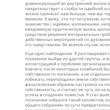
доминирующий во внутренней жизни мно
свидетельствует о слабости идейной осн
жизни принесет нам больше, чем мы тер
явление. Я вижу, что тот энтузиазм, ко
знакомства с идеями, изложеными, напри
ежедневную практическую жизнь экопос
средством решения материальных пробл
действенных мероприятий по духовному
это представляю. Во всяком случае, если
Еще одно наблюдение. Я разговаривал 
поселение выйдя из другой группы, и 
иллюстрацией к проблеме организации 
Ковчеге, после некоторых колебаний б
собственности поселения, а не отдельно
избежать перепродажи земли собственн
фанатическим образом настроена на п
собственность, и считает ее чуть ли н
успеха в создании поместья. Я стал вы
поселении собрался такой коллектив, к
общего собрания» по сути превратилось