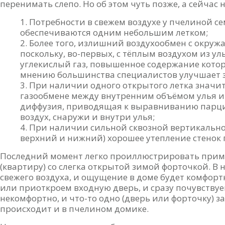
перенимать слепо. Но об этом чуть позже, а сейчас 
Потребности в свежем воздухе у пчелиной с
обеспечиваются одним небольшим летком;
Более того, излишний воздухообмен с окруж
поскольку, во-первых, с тёплым воздухом из уль
углекислый газ, повышенное содержание которо
мнению большинства специалистов улучшает 
При наличии одного открытого летка значит
газообмене между внутренним объёмом улья и
диффузия, приводящая к выравниванию парци
воздух, снаружи и внутри улья;
При наличии сильной сквозной вертикально
верхний и нижний) хорошее утепление стенок 
Последний момент легко проиллюстрировать приме
(квартиру) со слегка открытой зимой форточкой. В
свежего воздуха, и ощущение в доме будет комфорт
или приоткроем входную дверь, и сразу почувствуем
некомфортно, и что-то одно (дверь или форточку) за
происходит и в пчелином домике.