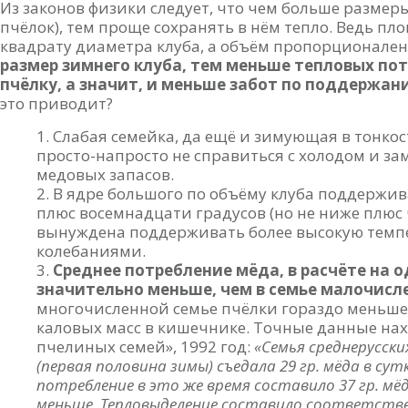
Из законов физики следует, что чем больше размеры
пчёлок), тем проще сохранять в нём тепло. Ведь п
квадрату диаметра клуба, а объём пропорционален
размер зимнего клуба, тем меньше тепловых по
пчёлку, а значит, и меньше забот по поддерж
это приводит?
Слабая семейка, да ещё и зимующая в тонко
просто-напросто не справиться с холодом и з
медовых запасов.
В ядре большого по объёму клуба поддержив
плюс восемнадцати градусов (но не ниже плюс
вынуждена поддерживать более высокую темпер
колебаниями.
Среднее потребление мёда, в расчёте на о
значительно меньше, чем в семье малочисл
многочисленной семье пчёлки гораздо меньш
каловых масс в кишечнике. Точные данные нахо
пчелиных семей», 1992 год:
«Семья среднерусски
(первая половина зимы) съедала 29 гр. мёда в сутк
потребление в это же время составило 37 гр. мёд
меньше. Тепловыделение составило соответствен