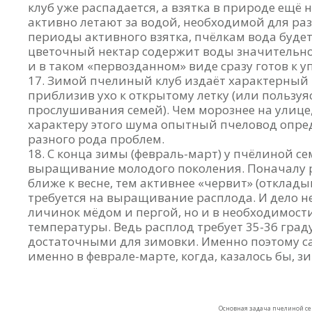
клуб уже распадается, а взятка в природе ещё 
активно летают за водой, необходимой для разб
периоды активного взятка, пчёлкам вода будет
цветочный нектар содержит воды значительно
и в таком «первозданном» виде сразу готов к 
Зимой пчелиный клуб издаёт характерный 
приблизив ухо к открытому летку (или пользу
прослушивания семей). Чем морознее на улице,
характеру этого шума опытный пчеловод опред
разного рода проблем.
С конца зимы (февраль-март) у пчёлиной се
выращивание молодого поколения. Поначалу ра
ближе к весне, тем активнее «червит» (отклады
требуется на выращивание расплода. И дело не
личинок мёдом и пергой, но и в необходимос
температуры. Ведь расплод требует 35-36 град
достаточными для зимовки. Именно поэтому 
именно в феврале-марте, когда, казалось бы, з
Основная задача пчелиной с