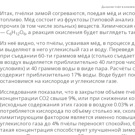
Дыхание пчёл в зимнем
Итак, пчёлки зимой согреваются, поедая мёд и испо
топливо. Мёд состоит из фруктозы (типовой анализ д
прочих (в том числе зольных) веществ. Химическа
— С
Н
О
, а реакция окисления будет выглядеть так
6
12
6
Из неё видно, что пчёлы, усваивая мёд, в процессе
и выделяют в него углекислый газ и воду. Переведя 
при съедании 60-ти граммов мёда (столько съедае
в воздух выделяется приблизительно 40 литров чис
условиях) и 40 граммов воды в виде пара. Расчёты 
содержит приблизительно 17% воды. Воде будет по
остановимся на кислороде и углекислом газе.
Исследования показали, что в закрытом объёме п
концентрации СО2 свыше 9%, или при снижении к
(исходные содержания этих газов в воздухе 0.03% и
потребляется кислорода по объёму столько же, сколь
лимитирующим фактором является именно повыше
углекислого газа до 4% пчёлы переносят спокойно, 
такая концентрация способствует улучшенной зимов