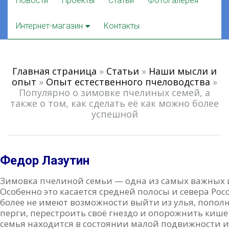
Новости
Проекты
Статьи
Фотогалерея
to
content
Интернет-магазин
Контакты
Главная страница
»
Статьи
»
Наши мысли и
опыт
»
Опыт естественного пчеловодства
»
Популярно о зимовке пчелиных семей, а
также о том, как сделать её как можно более
успешной
Федор Лазутин
Зимовка пчелиной семьи — одна из самых важных и
Особенно это касается средней полосы и севера Рос
более не имеют возможности выйти из улья, попол
перги, перестроить своё гнездо и опорожнить кишеч
семья находится в состоянии малой подвижности 