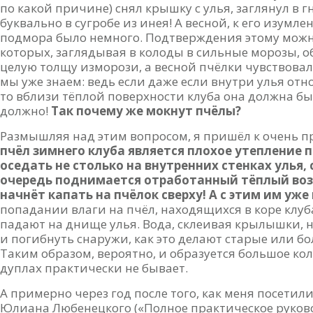
по какой причине) снял крышку с улья, заглянул в г
буквально в сугробе из инея! А весной, к его изумл
подмора было немного. Подтверждения этому можно
которых, заглядывая в колоды в сильные морозы, 
целую толщу изморози, а весной пчёлки чувствовал
мы уже знаем: ведь если даже если внутри улья отн
то вблизи тёплой поверхности клуба она должна бы
должно!
Так почему же мокнут пчёлы?
Размышляя над этим вопросом, я пришёл к очень п
пчёл зимнего клуба является плохое утепление п
оседать не столько на внутренних стенках улья,
очередь поднимается отработанный тёплый возд
начнёт капать на пчёлок сверху! А с этим им уже
попадании влаги на пчёл, находящихся в коре клуб
падают на днище улья. Вода, склеивая крылышки, н
и погибнуть снаружи, как это делают старые или бо
Таким образом, вероятно, и образуется большое ко
дуплах практически не бывает.
А примерно через год после того, как меня посетил
Юлиана Любенецкого («Полное практическое руковод