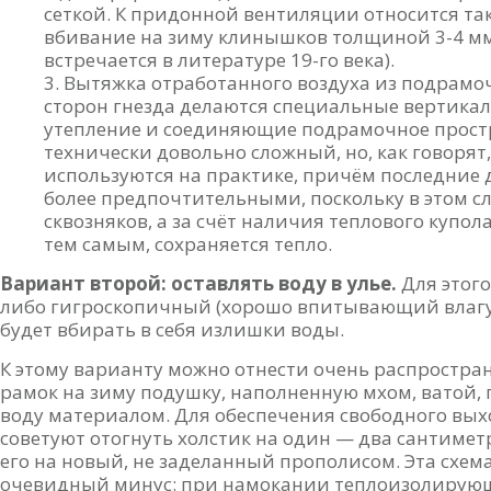
сеткой. К придонной вентиляции относится так
вбивание на зиму клинышков толщиной 3-4 мм
встречается в литературе 19-го века).
Вытяжка отработанного воздуха из подрамочн
сторон гнезда делаются специальные вертика
утепление и соединяющие подрамочное простр
технически довольно сложный, но, как говорят
используются на практике, причём последние 
более предпочтительными, поскольку в этом сл
сквозняков, а за счёт наличия теплового купол
тем самым, сохраняется тепло.
Вариант второй: оставлять воду в улье.
Для этого
либо гигроскопичный (хорошо впитывающий влагу)
будет вбирать в себя излишки воды.
К этому варианту можно отнести очень распростр
рамок на зиму подушку, наполненную мхом, вато
воду материалом. Для обеспечения свободного выхо
советуют отогнуть холстик на один — два сантиме
его на новый, не заделанный прополисом. Эта схема
очевидный минус: при намокании теплоизолирующ