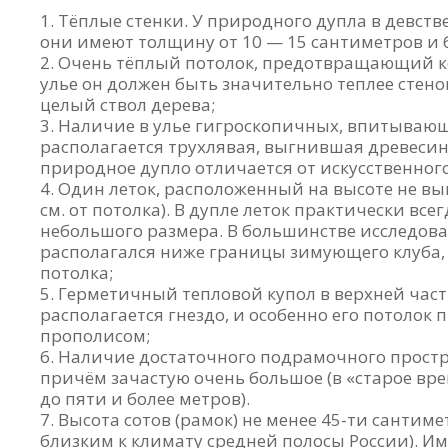
Тёплые стенки. У природного дупла в девств
они имеют толщину от 10 — 15 сантиметров и 
Очень тёплый потолок, предотвращающий к
улье он должен быть значительно теплее стенок
целый ствол дерева;
Наличие в улье гигроскопичных, впитывающи
располагается трухлявая, выгнившая древесина
природное дупло отличается от искусственног
Один леток, расположенный на высоте не вы
см. от потолка). В дупле леток практически все
небольшого размера. В большинстве исследов
располагался ниже границы зимующего клуба, 
потолка;
Герметичный тепловой купол в верхней части
располагается гнездо, и особенно его потолок
прополисом;
Наличие достаточного подрамочного простран
причём зачастую очень большое (в «старое вр
до пяти и более метров).
Высота сотов (рамок) не менее 45-ти сантим
близким к климату средней полосы России). И