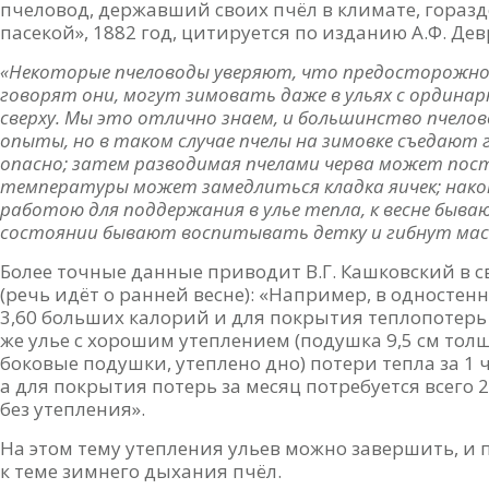
пчеловод, державший своих пчёл в климате, гораздо
пасекой», 1882 год, цитируется по изданию А.Ф. Дев
«Некоторые пчеловоды уверяют, что предосторожнос
говорят они, могут зимовать даже в ульях с ордина
сверху. Мы это отлично знаем, и большинство пчело
опыты, но в таком случае пчелы на зимовке съедают г
опасно; затем разводимая пчелами черва может пост
температуры может замедлиться кладка яичек; нако
работою для поддержания в улье тепла, к весне быва
состоянии бывают воспитывать детку и гибнут масс
Более точные данные приводит В.Г. Кашковский в с
(речь идёт о ранней весне): «Например, в одностенн
3,60 больших калорий и для покрытия теплопотерь з
же улье с хорошим утеплением (подушка 9,5 см тол
боковые подушки, утеплено дно) потери тепла за 1 
а для покрытия потерь за месяц потребуется всего 2,0
без утепления».
На этом тему утепления ульев можно завершить, и 
к теме зимнего дыхания пчёл.