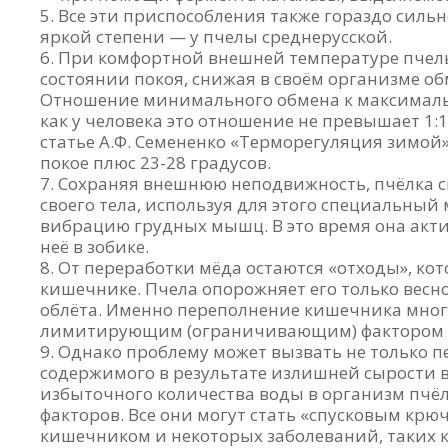
Все эти приспособления также гораздо сильн
яркой степени — у пчелы среднерусской.
При комфортной внешней температуре пчелы
состоянии покоя, снижая в своём организме о
Отношение минимального обмена к максимально
как у человека это отношение не превышает 1:10
статье А.Ф. Семененко «Терморегуляция зимой
покое плюс 23-28 градусов.
Сохраняя внешнюю неподвижность, пчёлка с
своего тела, используя для этого специальный
вибрацию грудных мышц. В это время она акти
неё в зобике.
От переработки мёда остаются «отходы», ко
кишечнике. Пчела опорожняет его только весн
облёта. Именно переполнение кишечника мног
лимитирующим (ограничивающим) фактором 
Однако проблему может вызвать не только п
содержимого в результате излишней сырости 
избыточного количества воды в организм пчёл
факторов. Все они могут стать «спусковым крю
кишечником и некоторых заболеваний, таких к