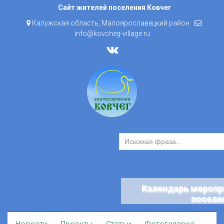
Skip
Сайт жителей поселения Ковчег
to
Калужская область, Малоярославецкий район
content
info@kovcheg-village.ru
Календарь меропр
поселе
Skip