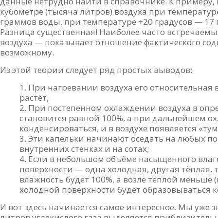
данные нетрудно найти в справочнике. К примеру,
кубометре (тысяча литров) воздуха при температуре
граммов воды, при температуре +20 градусов — 17 
Разница существенная! Наиболее часто встречаем
воздуха — показывает отношение фактического со
возможному.
Из этой теории следует ряд простых выводов:
При нагревании воздуха его относительная 
растёт;
При постепенном охлаждении воздуха в опр
становится равной 100%, а при дальнейшем о
конденсироваться, и в воздухе появляется «ту
Эти капельки начинают оседать на любых по
внутренних стенках и на сотах;
Если в небольшом объёме насыщенного влаго
поверхности — одна холодная, другая тёплая, 
влажность будет 100%, а возле тёплой меньше (
холодной поверхности будет образовываться к
И вот здесь начинается самое интересное. Мы уже з
литров углекислого газа выделяется приблизитель