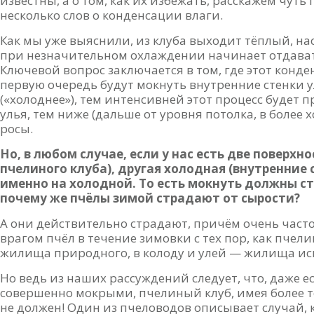
известны, а о том, как их избежать, расскажем чуть
несколько слов о конденсации влаги.
Как мы уже выяснили, из клуба выходит тёплый, н
при незначительном охлаждении начинает отдавать
Ключевой вопрос заключается в том, где этот конде
первую очередь будут мокнуть внутренние стенки у
(«холоднее»), тем интенсивней этот процесс будет 
улья, тем ниже (дальше от уровня потолка, в более 
росы.
Но, в любом случае, если у нас есть две поверхн
пчелиного клуба), другая холодная (внутренние 
именно на холодной. То есть мокнуть должны сте
почему же пчёлы зимой страдают от сырости?
А они действительно страдают, причём очень част
врагом пчёл в течение зимовки с тех пор, как пче
жилища природного, в колоду и улей — жилища ис
Но ведь из наших рассуждений следует, что, даже е
совершенно мокрыми, пчелиный клуб, имея более т
не должен! Один из пчеловодов описывает случай, 