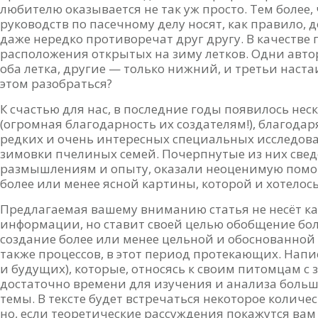
любителю оказывается не так уж просто. Тем более
руководств по пасечному делу носят, как правило,
даже нередко противоречат друг другу. В качеств
расположения открытых на зиму летков. Одни авт
оба летка, другие — только нижний, и третьи наста
этом разобраться?
К счастью для нас, в последние годы появилось не
(огромная благодарность их создателям!), благода
редких и очень интересных специальных исследов
зимовки пчелиных семей. Почерпнутые из них свед
размышлениям и опыту, оказали неоценимую помощ
более или менее ясной картины, которой и хотелос
Предлагаемая вашему вниманию статья не несёт ка
информации, но ставит своей целью обобщение бо
создание более или менее цельной и обоснованной
также процессов, в этот период протекающих. Напи
и будущих), которые, относясь к своим питомцам с
достаточно времени для изучения и анализа больш
темы. В тексте будет встречаться некоторое колич
но, если теоретические рассуждения покажутся в