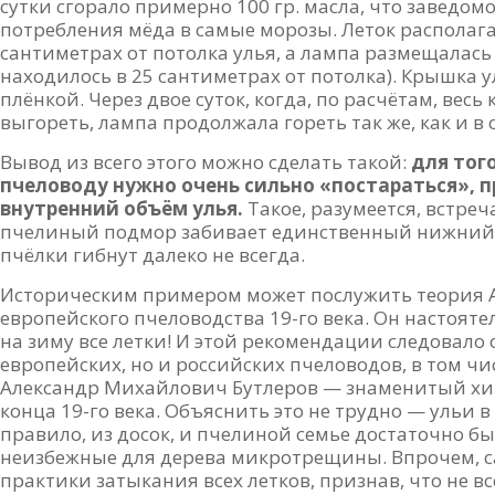
сутки сгорало примерно 100 гр. масла, что заведо
потребления мёда в самые морозы. Леток располагал
сантиметрах от потолка улья, а лампа размещалас
находилось в 25 сантиметрах от потолка). Крышка
плёнкой. Через двое суток, когда, по расчётам, вес
выгореть, лампа продолжала гореть так же, как и в
Вывод из всего этого можно сделать такой:
для тог
пчеловоду нужно очень сильно «постараться», 
внутренний объём улья.
Такое, разумеется, встреч
пчелиный подмор забивает единственный нижний лет
пчёлки гибнут далеко не всегда.
Историческим примером может послужить теория 
европейского пчеловодства 19-го века. Он настоят
на зиму все летки! И этой рекомендации следовало 
европейских, но и российских пчеловодов, в том чис
Александр Михайлович Бутлеров — знаменитый хи
конца 19-го века. Объяснить это не трудно — ульи в
правило, из досок, и пчелиной семье достаточно бы
неизбежные для дерева микротрещины. Впрочем, са
практики затыкания всех летков, признав, что не в