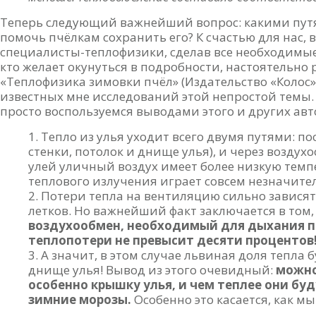
Теперь следующий важнейший вопрос: какими путя
помочь пчёлкам сохранить его? К счастью для нас, 
специалисты-теплофизики, сделав все необходимые
кто желает окунуться в подробности, настоятельно 
«Теплофизика зимовки пчёл» (Издательство «Колос»,
известных мне исследований этой непростой темы.
просто воспользуемся выводами этого и других авт
Тепло из улья уходит всего двумя путями: п
стенки, потолок и днище улья), и через возду
улей уличный воздух имеет более низкую темп
теплового излучения играет совсем незначите
Потери тепла на вентиляцию сильно завися
летков. Но важнейший факт заключается в том,
воздухообмен, необходимый для дыхания пч
теплопотери не превысит десяти процентов
А значит, в этом случае львиная доля тепла 
днище улья! Вывод из этого очевидный:
можно
особенно крышку улья, и чем теплее они бу
зимние морозы.
Особенно это касается, как м