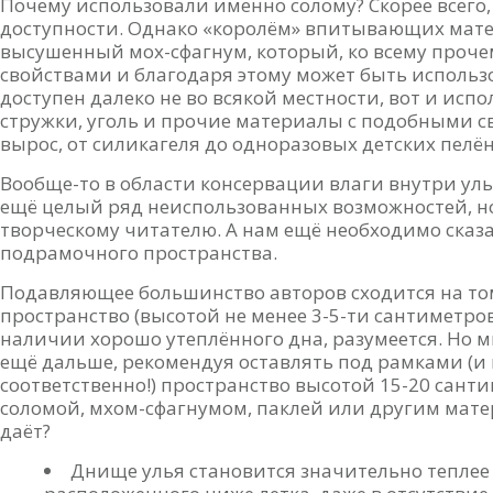
Почему использовали именно солому? Скорее всего, 
доступности. Однако «королём» впитывающих мате
высушенный мох-сфагнум, который, ко всему проч
свойствами и благодаря этому может быть использ
доступен далеко не во всякой местности, вот и исп
стружки, уголь и прочие материалы с подобными с
вырос, от силикагеля до одноразовых детских пелён
Вообще-то в области консервации влаги внутри уль
ещё целый ряд неиспользованных возможностей, но
творческому читателю. А нам ещё необходимо сказа
подрамочного пространства.
Подавляющее большинство авторов сходится на то
пространство (высотой не менее 3-5-ти сантиметро
наличии хорошо утеплённого дна, разумеется. Но 
ещё дальше, рекомендуя оставлять под рамками (
соответственно!) пространство высотой 15-20 сант
соломой, мхом-сфагнумом, паклей или другим мате
даёт?
Днище улья становится значительно теплее 