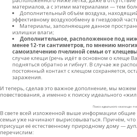
расположенного ниже летка, даже в отсутстви
материалов, а с этими материалами — тем бол
Дополнительный объём воздуха, находящийс
эффективному воздухообмену в гнездовой част
Материалы, заполняющие данное пространст
излишки влаги;
Дополнительное, расположенное под ниж
менее 12-ти сантиметров, по мнению многи
самоизлечению пчелиной семьи от клещевы
случае клещи (речь идёт в основном о клеще Ва
подняться обратно и гибнут. В случае же расп
постоянный контакт с клещом сохраняется, ос
заражения.
И теперь, сделав это важное дополнение, мы може
повествования, а именно к поиску идеального «жи
Поиск идеального «жилища» пч
В свете всей изложенной выше информации общие
семьи уже начинают вырисовываться. Причём, что х
присущи её естественному природному дому — дупл
перечислим: