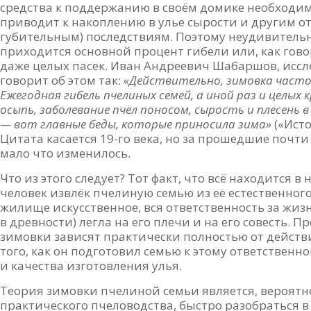
средства к поддержанию в своём домике необходим
приводит к накоплению в улье сырости и другим о
губительным) последствиям. Поэтому неудивитель
приходится основной процент гибели или, как гово
даже целых пасек. Иван Андреевич Шабаршов, иссл
говорит об этом так:
«Действительно, зимовка часто 
Ежегодная гибель пчелиных семей, а иной раз и целых 
осыпь, заболевание пчёл поносом, сырость и плесень 
— вот главные беды, которые приносила зима»
(«Исто
Цитата касается 19-го века, но за прошедшие почти 
мало что изменилось.
Что из этого следует? Тот факт, что всё находится в 
человек извлёк пчелиную семью из её естественног
жилище искусственное, вся ответственность за жиз
в древности) легла на его плечи и на его совесть.
зимовки зависят практически полностью от действий
того, как он подготовил семью к этому ответственно
и качества изготовления улья.
Теория зимовки пчелиной семьи является, вероят
практического пчеловодства, быстро разобраться 