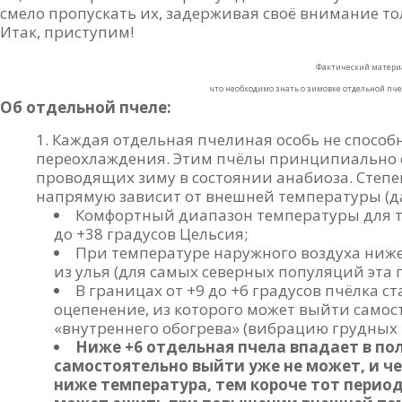
смело пропускать их, задерживая своё внимание т
Итак, приступим!
Фактический матери
что необходимо знать о зимовке отдельной пче
Об отдельной пчеле:
Каждая отдельная пчелиная особь не спосо
переохлаждения. Этим пчёлы принципиально о
проводящих зиму в состоянии анабиоза. Степ
напрямую зависит от внешней температуры (да
Комфортный диапазон температуры для те
до +38 градусов Цельсия;
При температуре наружного воздуха ниж
из улья (для самых северных популяций эта г
В границах от +9 до +6 градусов пчёлка с
оцепенение, из которого может выйти само
«внутреннего обогрева» (вибрацию грудных
Ниже +6 отдельная пчела впадает в пол
самостоятельно выйти уже не может, и че
ниже температура, тем короче тот период