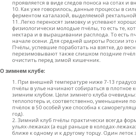
проявляется в виде следов поноса на сотах и в
Как уже говорилось, данные процессы в си
ферментом каталазой, выделяемой ректальной
Легко переносят зимовку и успевают хорош
физиологически молодые пчёлы, то есть те, ко
нектара и в выращивании расплода. То есть пч
начале осени. Для средней широты России это 
Пчёлы, успевшие поработать на взятке, до весн
перезимовывают также слишком поздние пчёлк
очистить перед зимой кишечник.
О зимнем клубе:
При внешней температуре ниже 7-13 градусов
пчёлы в улье начинают собираться в плотное 
зимним клубом. Цели зимнего клуба очевидны
теплопотерь и, соответственно, уменьшение п
пчёлок в 50 особей уже способна к саморегуляц
год).
Зимний клуб пчёлы практически всегда фор
ульях-лежаках (а ещё раньше в колодах-лежаках
ближе к одному и к другому торцу. Один леток