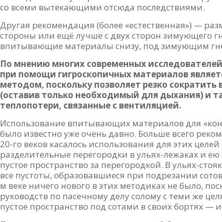
со всеми вытекающими отсюда последствиями.
Другая рекомендация (более «естественная») — р
стороны или ещё лучше с двух сторон зимующего г
впитывающие материалы снизу, под зимующим гн
По мнению многих современных исследователей,
при помощи гигроскопичных материалов являе
методом, поскольку позволяет резко сократить
(оставив только необходимый для дыхания) и 
теплопотери, связанные с вентиляцией.
Использование впитывающих материалов для «конс
было известно уже очень давно. Больше всего реко
20-го веков касалось использования для этих целей
разделительные перегородки в ульях-лежаках и ею
пустое пространство за перегородкой. В ульях-сто
все пустоты, образовавшиеся при подрезании сотов
м веке ничего нового в этих методиках не было, по
руководств по пасечному делу солому с теми же це
пустое пространство под сотами в своих бортях — и