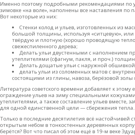
Именно поэтому подробными рекомендациями по у
зимовке «на воле», наполнены все наставления по па
Вот некоторые из них:
Стенки колод и ульев, изготовленных из ма
большой толщины, используя «ситцевую», или 
твёрдую и плотную (хорошо проводящую тепло)
свежеспиленного дерева;
Делать ульи двустенными с наполнением п
утеплителями (сфагнум, пакля, и проч.) толщи
Делать дощатые ульи с наружной обшивко
делать ульи из соломенных матов с внутре
состоящими из глины, навоза, берёзовой золы 
Литература советского времени добавляет к этому 
ограждение ульев на зиму специальными кожухами
утеплителями, а также составление ульев вместе, з
для одной единственной цели — сбережения тепла.
Только в последние десятилетия всё настойчивей с
открытым небом в тонкостенных деревянных корпуса
берётся? Вот что писал об этом ещё в 19-м веке Э