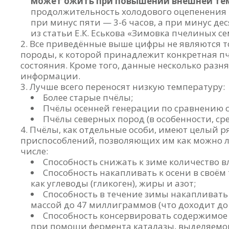
может ожить при повышении внешней те
продолжительность холодового оцепенения п
при минус пяти — 3-6 часов, а при минус дес
из статьи Е.К. Еськова «Зимовка пчелиных сем
Все приведённые выше цифры не являются то
породы, к которой принадлежит конкретная пче
состояния. Кроме того, данные несколько разн
информации.
Лучше всего переносят низкую температуру:
Более старые пчёлы;
Пчёлы осенней генерации по сравнению с
Пчёлы северных пород (в особенности, сре
Пчёлы, как отдельные особи, имеют целый 
приспособлений, позволяющих им как можно л
числе:
Способность снижать к зиме количество в
Способность накапливать к осени в своём 
как углеводы (гликоген), жиры и азот;
Способность в течение зимы накапливат
массой до 47 миллиграммов (что доходит до
Способность консервировать содержимое 
при помощи фермента каталазы, выделяемог