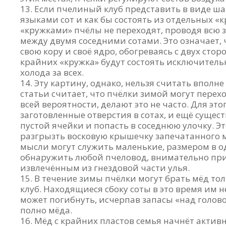
Если пчелиный клуб представить в виде шар
языками сот и как бы состоять из отдельных «к
«кружками» пчёлы не переходят, проводя всю 
между двумя соседними сотами. Это означает,
свою кору и своё ядро, обогреваясь с двух сто
крайних «кружка» будут состоять исключитель
холода за всех.
Эту картину, однако, нельзя считать вполн
статьи считает, что пчёлки зимой могут перехо
всей вероятности, делают это не часто. Для этог
заготовленные отверстия в сотах, и ещё суще
пустой ячейки и попасть в соседнюю улочку. Э
разгрызть восковую крышечку запечатанного 
мысли могут служить маленькие, размером в о
обнаружить любой пчеловод, внимательно при
извлечённым из гнездовой части улья.
В течение зимы пчёлки могут брать мёд толь
клуб. Находящиеся сбоку соты в это время им 
может погибнуть, исчерпав запасы «над голово
полно мёда.
Мёд с крайних пластов семья начнёт активн