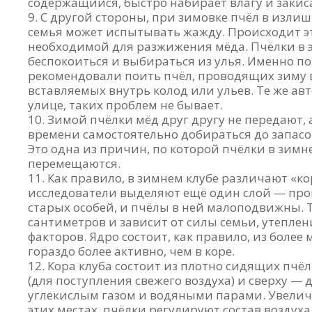
содержащийся, быстро набирает влагу и закис
С другой стороны, при зимовке пчёл в изли
семья может испытывать жажду. Происходит эт
необходимой для разжижения мёда. Пчёлки в 
беспокоиться и выбираться из улья. Именно по
рекомендовали поить пчёл, проводящих зиму 
вставляемых внутрь колод или ульев. Те же ав
улице, таких проблем не бывает.
Зимой пчёлки мёд друг другу не передают, 
времени самостоятельно добираться до запасо
Это одна из причин, по которой пчёлки в зимн
перемещаются.
Как правило, в зимнем клубе различают «ко
исследователи выделяют ещё один слой — про
старых особей, и пчёлы в ней малоподвижны. 
сантиметров и зависит от силы семьи, утепле
факторов. Ядро состоит, как правило, из боле
гораздо более активно, чем в коре.
Кора клуба состоит из плотно сидящих пчёл
(для поступления свежего воздуха) и сверху —
углекислым газом и водяными парами. Увелич
этих местах, пчёлки регулируют состав воздуха