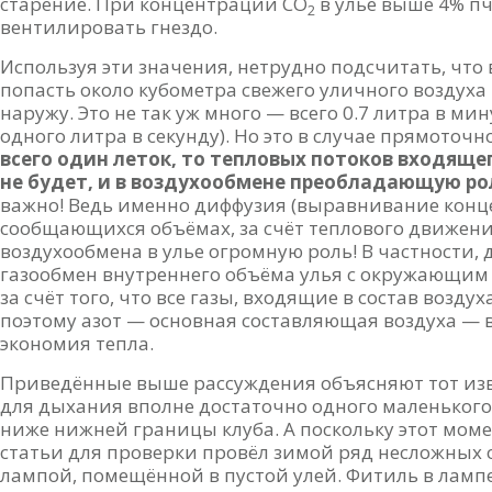
старение. При концентрации СО
в улье выше 4% п
2
вентилировать гнездо.
Используя эти значения, нетрудно подсчитать, что
попасть около кубометра свежего уличного воздуха
наружу. Это не так уж много — всего 0.7 литра в ми
одного литра в секунду). Но это в случае прямоточ
всего один леток, то тепловых потоков входяще
не будет, и в воздухообмене преобладающую ро
важно! Ведь именно диффузия (выравнивание конц
сообщающихся объёмах, за счёт теплового движения
воздухообмена в улье огромную роль! В частности
газообмен внутреннего объёма улья с окружающим в
за счёт того, что все газы, входящие в состав воздух
поэтому азот — основная составляющая воздуха — в
экономия тепла.
Приведённые выше рассуждения объясняют тот изв
для дыхания вполне достаточно одного маленького
ниже нижней границы клуба. А поскольку этот мом
статьи для проверки провёл зимой ряд несложных 
лампой, помещённой в пустой улей. Фитиль в лампе