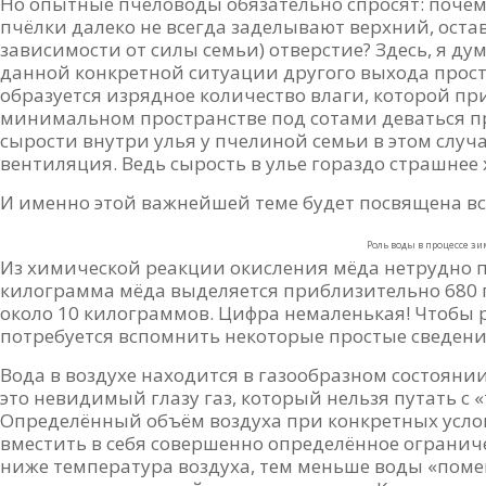
Но опытные пчеловоды обязательно спросят: почем
пчёлки далеко не всегда заделывают верхний, остав
зависимости от силы семьи) отверстие? Здесь, я дум
данной конкретной ситуации другого выхода просто
образуется изрядное количество влаги, которой п
минимальном пространстве под сотами деваться про
сырости внутри улья у пчелиной семьи в этом случ
вентиляция. Ведь сырость в улье гораздо страшнее 
И именно этой важнейшей теме будет посвящена вс
Роль воды в процессе з
Из химической реакции окисления мёда нетрудно п
килограмма мёда выделяется приблизительно 680 г
около 10 килограммов. Цифра немаленькая! Чтобы р
потребуется вспомнить некоторые простые сведения
Вода в воздухе находится в газообразном состоянии
это невидимый глазу газ, который нельзя путать с 
Определённый объём воздуха при конкретных услов
вместить в себя совершенно определённое огранич
ниже температура воздуха, тем меньше воды «поме