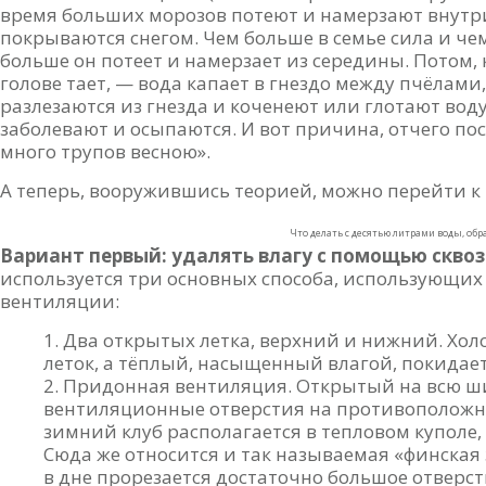
время больших морозов потеют и намерзают внутри у
покрываются снегом. Чем больше в семье сила и чем
больше он потеет и намерзает из середины. Потом,
голове тает, — вода капает в гнездо между пчёлами
разлезаются из гнезда и коченеют или глотают воду
заболевают и осыпаются. И вот причина, отчего п
много трупов весною».
А теперь, вооружившись теорией, можно перейти к 
Что делать с десятью литрами воды, об
Вариант первый: удалять влагу с помощью скво
используется три основных способа, использующих
вентиляции:
Два открытых летка, верхний и нижний. Хо
леток, а тёплый, насыщенный влагой, покидает
Придонная вентиляция. Открытый на всю ш
вентиляционные отверстия на противоположной
зимний клуб располагается в тепловом куполе,
Сюда же относится и так называемая «финская 
в дне прорезается достаточно большое отверс