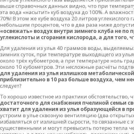
выше справочных данных видно, что при температу
эта вода «насытит» куб воздуха до 100%. А влажнос
70%! В этом же кубе воздуха 20 литров углекислого 
небольшим процентов, что в два раза ниже допуст
«освежать» воздух внутри зимнего клуба не по
углекислоты и сгорания кислорода, а для того, 
Для удаления из улья 40 граммов воды, выделяемы
зимних суток, при температуре выходящего из улья 
около трёх кубометров, а при температуре ноль гра
около 10 кубометров. Эти несложные расчёты подтв
для удаления из улья излишков метаболической
приблизительно в 10 раз больше воздуха, чем н
следует?
То хорошо известное из практики обстоятельство, 
достаточного для снабжения пчелиной семьи св
хватит для удаления из улья образующейся в пр
устроим в улье сквозную вентиляцию (два открытых
избавляться от излишней сырости, то связанные с 
существенными и могут превысить потерю тепла че