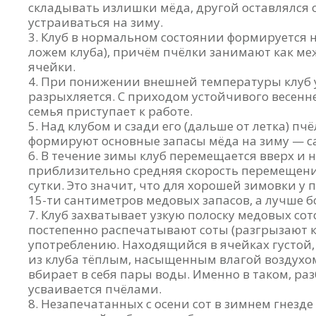
складывать излишки мёда, другой оставлялся 
устраиваться на зиму.
Клуб в нормальном состоянии формируется на
ложем клуба), причём пчёлки занимают как меж
ячейки.
При понижении внешней температуры клуб 
разрыхляется. С приходом устойчивого весенне
семья приступает к работе.
Над клубом и сзади его (дальше от летка) пчё
формируют основные запасы мёда на зиму — с
В течение зимы клуб перемещается вверх и н
приблизительно средняя скорость перемещения
сутки. Это значит, что для хорошей зимовки у 
15-ти сантиметров медовых запасов, а лучше б
Клуб захватывает узкую полоску медовых сот
постепенно распечатывают соты (разгрызают к
употреблению. Находящийся в ячейках густой
из клуба тёплым, насыщенным влагой воздухом 
вбирает в себя пары воды. Именно в таком, ра
усваивается пчёлами.
Незапечатанных с осени сот в зимнем гнезде 