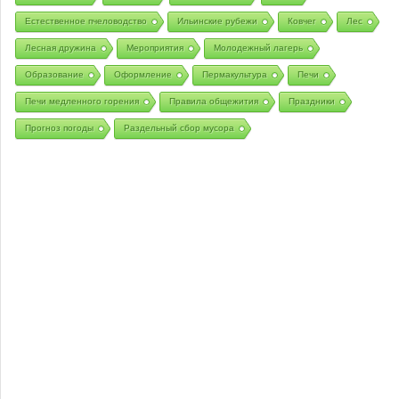
Естественное пчеловодство
Ильинские рубежи
Ковчег
Лес
Лесная дружина
Мероприятия
Молодежный лагерь
Образование
Оформление
Пермакультура
Печи
Печи медленного горения
Правила общежития
Праздники
Прогноз погоды
Раздельный сбор мусора