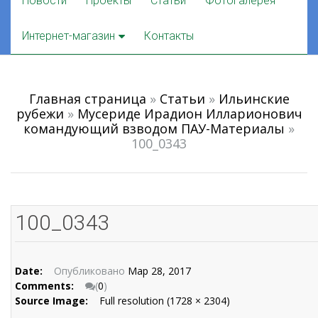
Новости
Проекты
Статьи
Фотогалерея
to
content
Интернет-магазин
Контакты
Главная страница
»
Статьи
»
Ильинские
рубежи
»
Мусериде Ирадион Илларионович
командующий взводом ПАУ-Материалы
»
100_0343
100_0343
Date:
Опубликовано
Мар 28, 2017
Comments:
(
0
)
Source Image:
Full resolution (1728 × 2304)