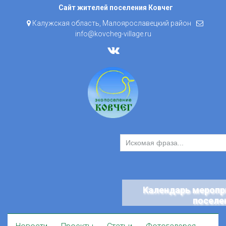
Skip
Сайт жителей поселения Ковчег
to
Калужская область, Малоярославецкий район
content
info@kovcheg-village.ru
Календарь меропр
поселе
Skip