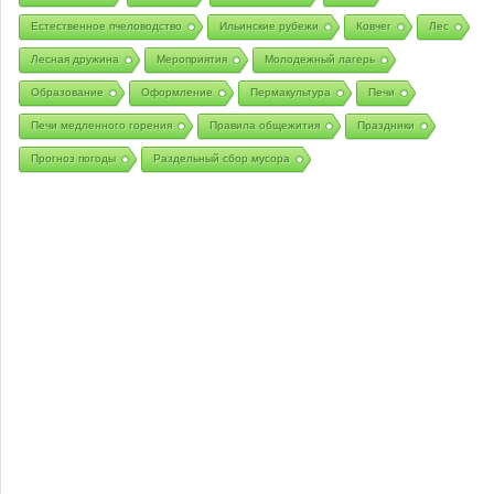
Естественное пчеловодство
Ильинские рубежи
Ковчег
Лес
Лесная дружина
Мероприятия
Молодежный лагерь
Образование
Оформление
Пермакультура
Печи
Печи медленного горения
Правила общежития
Праздники
Прогноз погоды
Раздельный сбор мусора