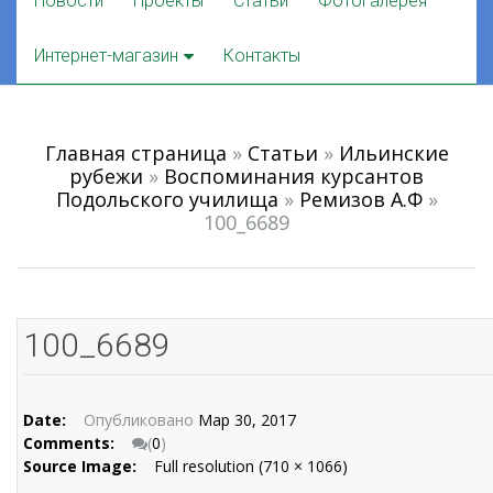
Новости
Проекты
Статьи
Фотогалерея
to
content
Интернет-магазин
Контакты
Главная страница
»
Статьи
»
Ильинские
рубежи
»
Воспоминания курсантов
Подольского училища
»
Ремизов А.Ф
»
100_6689
100_6689
Date:
Опубликовано
Мар 30, 2017
Comments:
(
0
)
Source Image:
Full resolution (710 × 1066)