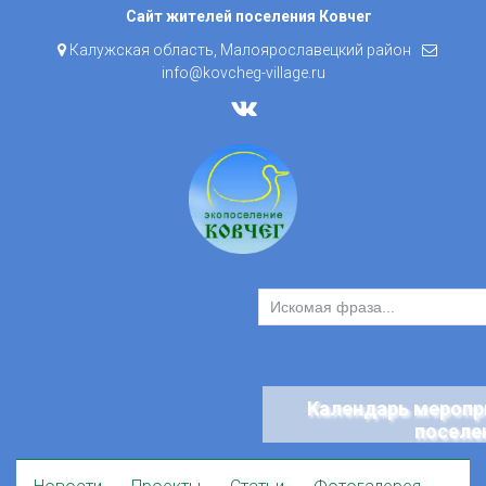
Skip
Сайт жителей поселения Ковчег
to
Калужская область, Малоярославецкий район
content
info@kovcheg-village.ru
Календарь меропр
поселе
Skip